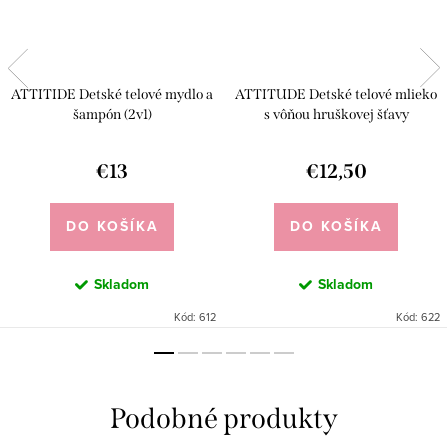
ATTITIDE Detské telové mydlo a
ATTITUDE Detské telové mlieko
šampón (2v1)
s vôňou hruškovej šťavy
€13
€12,50
DO KOŠÍKA
DO KOŠÍKA
Skladom
Skladom
Kód:
612
Kód:
622