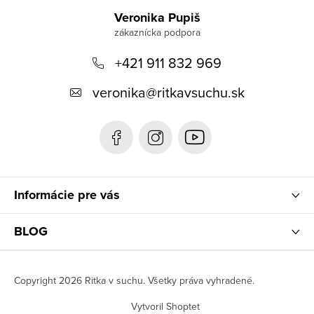
á
Veronika Pupiš
p
+421 911 832 969
ä
t
veronika
@
ritkavsuchu.sk
i
e
Informácie pre vás
BLOG
Copyright 2026
Ritka v suchu
. Všetky práva vyhradené.
Vytvoril Shoptet