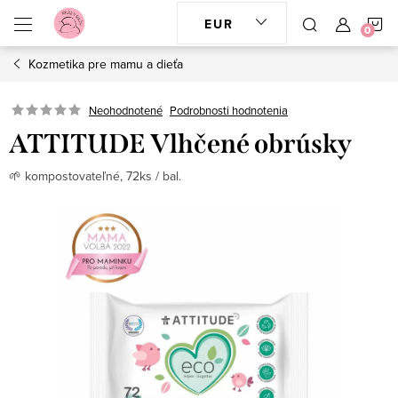
Prejsť
N
EUR
na
obsah
Kozmetika pre mamu a dieťa
K
Neohodnotené
Podrobnosti hodnotenia
ATTITUDE Vlhčené obrúsky
🌱 kompostovateľné, 72ks / bal.