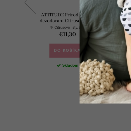
rúsky
ATTITUDE Prírodný tuhý
ATTITUD
dezodorant Citrusové listy
 bal.
🌱 Citrusové listy, 85g
€11,30
DO KOŠÍKA
Skladom
Kód:
64
Kód:
278