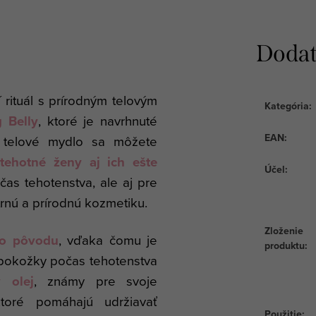
Dodat
 rituál s prírodným telovým
Kategória
:
 Belly
, ktoré je navrhnuté
EAN
:
 telové mydlo sa môžete
tehotné ženy aj ich ešte
Účel
:
as tehotenstva, ale aj pre
trnú a prírodnú kozmetiku.
Zloženie
ho pôvodu
, vďaka čomu je
produktu
:
okožky počas tehotenstva
 olej
, známy pre svoje
ktoré pomáhajú udržiavať
Použitie
: