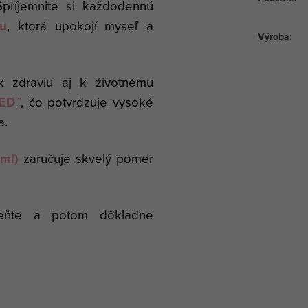
príjemnite si každodennú
nu
, ktorá upokojí myseľ a
Výroba
:
k zdraviu aj k životnému
ED™
, čo potvrdzuje vysoké
a.
ml)
zaručuje skvelý pomer
peňte a potom dôkladne