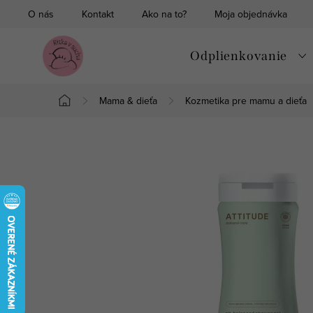
Prejsť
O nás
Kontakt
Ako na to?
Moja objednávka
na
obsah
Odplienkovanie
Mama & dieťa
Kozmetika pre mamu a dieťa
Domov