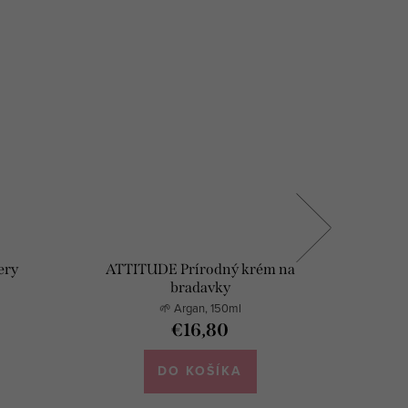
ery
ATTITUDE Prírodný krém na
ATTITU
bradavky
🌱 Argan, 150ml
€16,80
DO KOŠÍKA