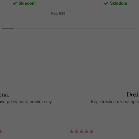
Skladom
Skladom
Kód:
934
rma.
Doži
avu pri výmene hradíme my.
Registrácia u nás sa opla