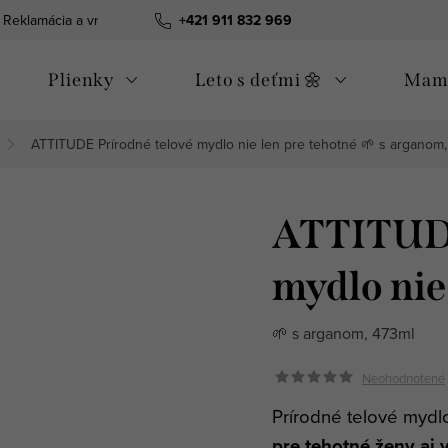
Reklamácia a vrátenie tovaru
+421 911 832 969
Všeobecné obchodné podmienky
Plienky
Leto s deťmi 🌼
Mama
ATTITUDE Prírodné telové mydlo nie len pre tehotné
🌱 s arganom,
ATTITUDE
mydlo nie
🌱 s arganom, 473ml
Neohodnotené
Prírodné telové mydl
pre tehotné ženy aj 