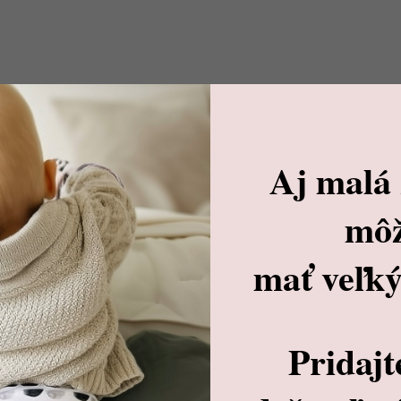
Súvisiaci tovar
Aj malá
mô
mať veľký
Pridajt