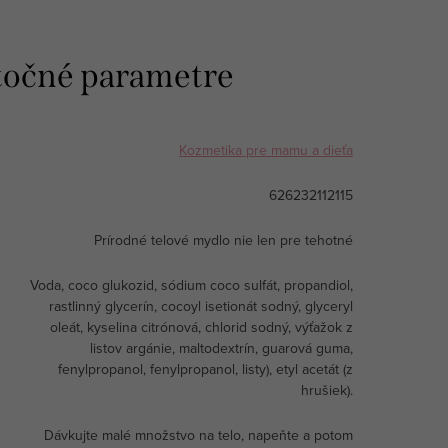
očné parametre
Kozmetika pre mamu a dieťa
626232112115
Prírodné telové mydlo nie len pre tehotné
Voda, coco glukozid, sódium coco sulfát, propandiol,
rastlinný glycerín, cocoyl isetionát sodný, glyceryl
oleát, kyselina citrónová, chlorid sodný, výťažok z
listov argánie, maltodextrín, guarová guma,
fenylpropanol, fenylpropanol, listy), etyl acetát (z
hrušiek).
Dávkujte malé množstvo na telo, napeňte a potom