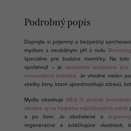
Podrobný popis
Doprajte si príjemný a bezpečný sprchovací
mydlom s neutrálnym pH z radu
Blooming
špeciálne pre budúce mamičky. Na toto
spoľahnúť – je
absolútne bezpečné pre 
nenarodené bábätká.
Je vhodné nielen poč
všetky ženy, ktoré uprednostňujú zdravú, še
Mydlo obsahuje
98,6 % zložiek prírodné
ideálne aj na hygienu najcitlivejších partií
p
a po ňom. Je obohatené o
arganový
regeneračné a zvláčňujúce vlastnosti, 