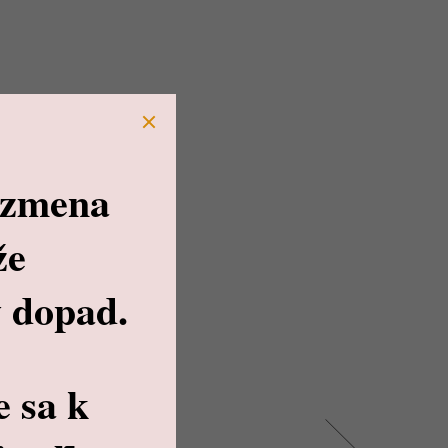
 zmena
že
 dopad.
e sa k