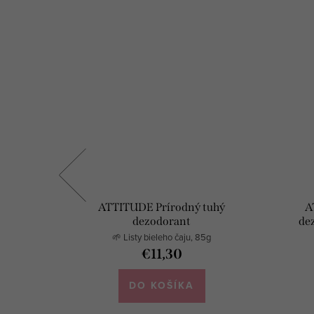
y KOKOS
ATTITUDE Prírodný tuhý
A
dezodorant
de
y
🌱 Listy bieleho čaju, 85g
€11,30
DO KOŠÍKA