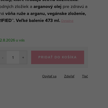
odných zložiek a
arganový olej
pre zdravú a
mná
vôňa ruže a arganu, vegánske zloženie,
IFIED™. Veľké balenie 473 ml.
Detailné
2.8.2026
PRIDAŤ DO KOŠÍKA
Opýtať sa
Zdieľať
Tlač