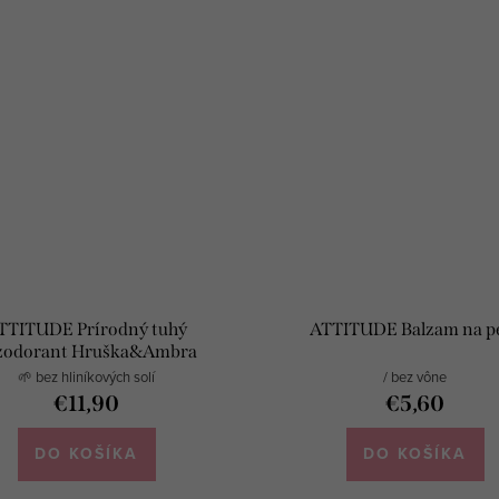
TTITUDE Prírodný tuhý
ATTITUDE Balzam na p
zodorant Hruška&Ambra
🌱 bez hliníkových solí
/ bez vône
€11,90
€5,60
DO KOŠÍKA
DO KOŠÍKA