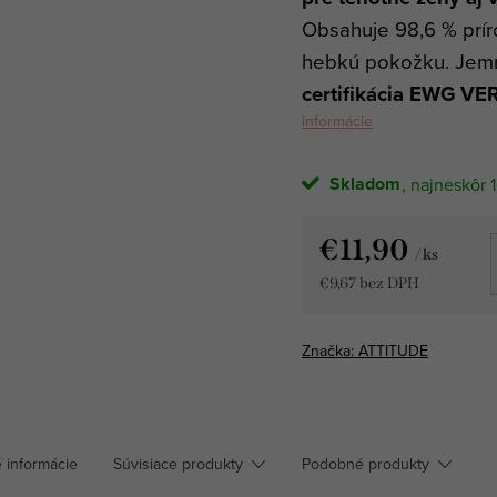
Obsahuje 98,6 % prír
hebkú pokožku. Je
certifikácia EWG VER
informácie
Skladom
1
€11,90
/ ks
€9,67 bez DPH
Jednotková
cena:
Značka:
ATTITUDE
 informácie
Súvisiace produkty
Podobné produkty