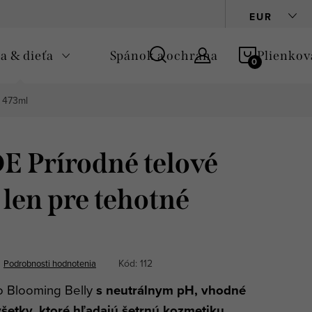
Podmienky ochrany osobných údajov
Zásady používania cooki
EUR
NÁKUPN
 & dieťa
Spánok a ochrana
Plienkov
KOŠÍK
 473ml
 Prírodné telové
 len pre tehotné
Kód:
112
Podrobnosti hodnotenia
o Blooming Belly
s neutrálnym pH, vhodné
všetky, ktoré hľadajú šetrnú kozmetiku
.