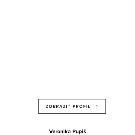
ZOBRAZIŤ PROFIL
Z
á
Veronika Pupiš