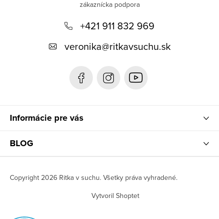
p
+421 911 832 969
ä
t
veronika
@
ritkavsuchu.sk
i
e
Informácie pre vás
BLOG
Copyright 2026
Ritka v suchu
. Všetky práva vyhradené.
Vytvoril Shoptet