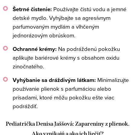
Šetrné čistenie:
Používajte čistú vodu a jemné
detské mydlo. Vyhýbajte sa agresívnym
parfumovaným mydlám a vlhčeným
jednorázovým obrúskom.
Ochranné krémy:
Na podráždenú pokožku
aplikujte bariérové krémy s obsahom oxidu
zinočnatého.
Vyhýbanie sa dráždivým látkam:
Minimalizujte
používanie plienok s parfumáciou alebo
prísadami, ktoré môžu pokožku ešte viac
podráždiť.
Pediatrička Denisa Jaššová: Zapareniny z plienok.
Ako vznikajú a ako ich liečiť?