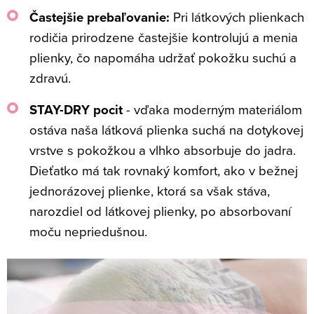
Častejšie prebaľovanie:
Pri látkových plienkach
rodičia prirodzene častejšie kontrolujú a menia
plienky, čo napomáha udržať pokožku suchú a
zdravú.
STAY-DRY pocit
- vďaka moderným materiálom
ostáva naša látková plienka suchá na dotykovej
vrstve s pokožkou a vlhko absorbuje do jadra.
Dieťatko má tak rovnaký komfort, ako v bežnej
jednorázovej plienke, ktorá sa však stáva,
narozdiel od látkovej plienky, po absorbovaní
moču nepriedušnou.