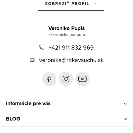
ZOBRAZIŤ PROFIL
Z
á
Veronika Pupiš
p
+421 911 832 969
ä
t
veronika
@
ritkavsuchu.sk
i
e
Informácie pre vás
BLOG