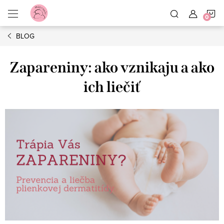
Prejsť
N
na
obsah
BLOG
K
Zapareniny: ako vznikaju a ako
ich liečiť