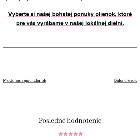
Vyberte si našej bohatej ponuky plienok, ktoré
pre vás vyrábame v našej lokálnej dielni.
Predchádzajúci článok
Ďalší článok
Posledné hodnotenie