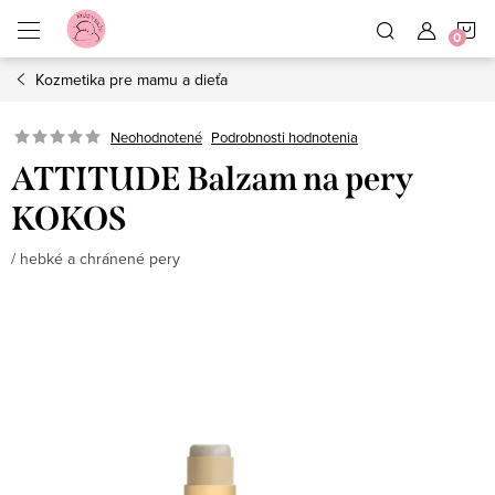
Prejsť
N
na
obsah
Kozmetika pre mamu a dieťa
K
Neohodnotené
Podrobnosti hodnotenia
ATTITUDE Balzam na pery
KOKOS
/ hebké a chránené pery