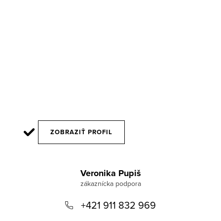
ZOBRAZIŤ PROFIL
Z
á
Veronika Pupiš
p
+421 911 832 969
ä