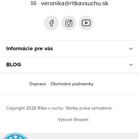
t
veronika
@
ritkavsuchu.sk
i
e
Informácie pre vás
BLOG
Doprava
Obchodné podmienky
Copyright 2026
Ritka v suchu
. Všetky práva vyhradené.
Vytvoril Shoptet