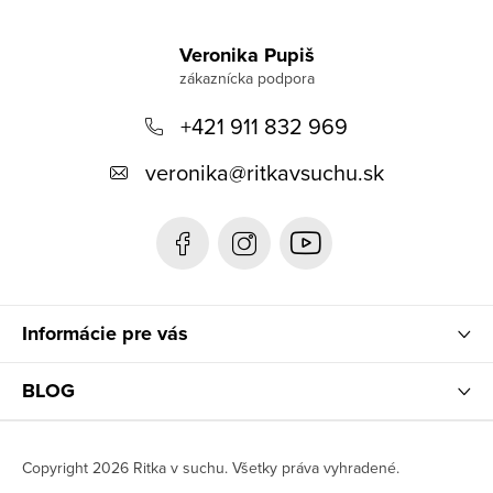
Z
á
Veronika Pupiš
p
+421 911 832 969
ä
t
veronika
@
ritkavsuchu.sk
i
e
Informácie pre vás
BLOG
Copyright 2026
Ritka v suchu
. Všetky práva vyhradené.