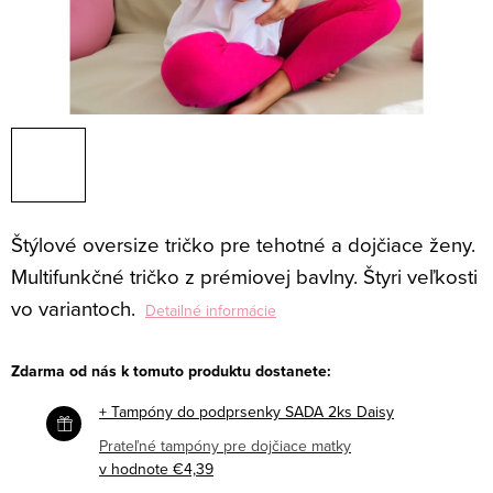
Štýlové
oversize tričko pre tehotné a dojčiace ženy.
Multifunkčné tričko z prémiovej bavlny. Štyri veľkosti
vo variantoch.
Detailné informácie
Zdarma od nás k tomuto produktu dostanete:
+ Tampóny do podprsenky SADA 2ks Daisy
Prateľné tampóny pre dojčiace matky
v hodnote €4,39