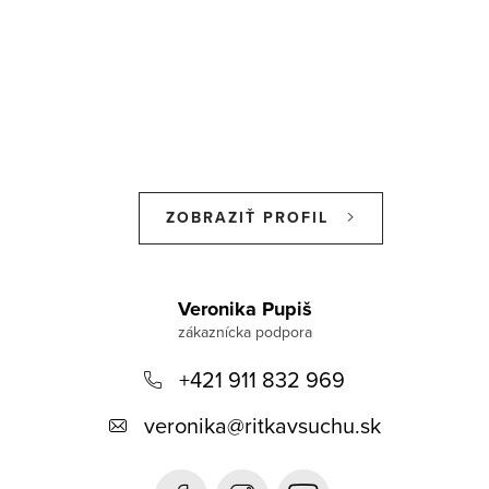
ZOBRAZIŤ PROFIL
Z
á
Veronika Pupiš
p
+421 911 832 969
ä
t
veronika
@
ritkavsuchu.sk
i