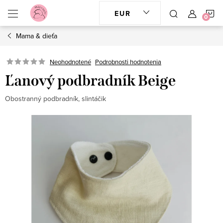
Prejsť
N
EUR
na
obsah
Mama & dieťa
K
Neohodnotené
Podrobnosti hodnotenia
Ľanový podbradník Beige
Obostranný podbradník, slintáčik