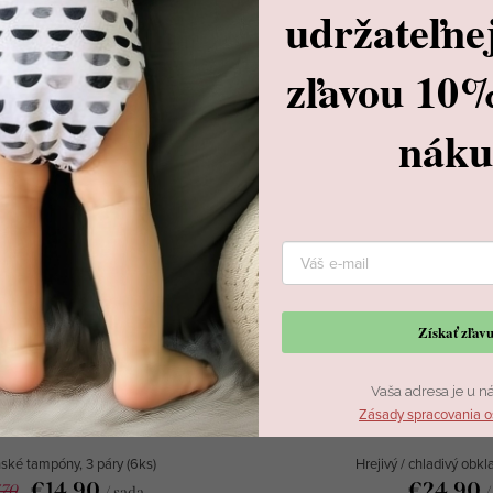
udržateľne
281
Kód:
9741
zľavou 10
nák
Získať zľa
Vaša adresa je u n
Zásady spracovania o
 podprsenky, 3 páry
Prsný donut 
ské tampóny, 3 páry (6ks)
Hrejivý / chladivý obkl
€14,90
€24,90
,70
/ sada
/