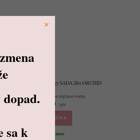
 zmena
že
Tampóny do podprsenky SADA 2ks ORCHID
 dopad.
Prateľné tampóny pre dojčiace matky
€5,90
/ pár
DO KOŠÍKA
e sa k
Skladom