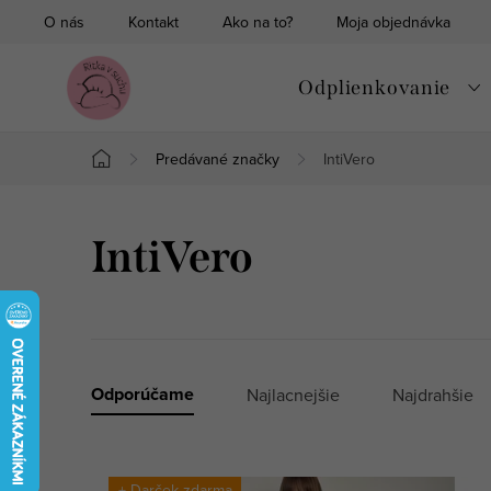
Prejsť
O nás
Kontakt
Ako na to?
Moja objednávka
na
obsah
Odplienkovanie
Predávané značky
IntiVero
Domov
IntiVero
R
Odporúčame
Najlacnejšie
Najdrahšie
a
V
d
+ Darček zdarma