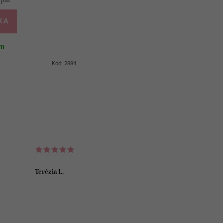
KA
om
Kód:
2884
Terézia L.