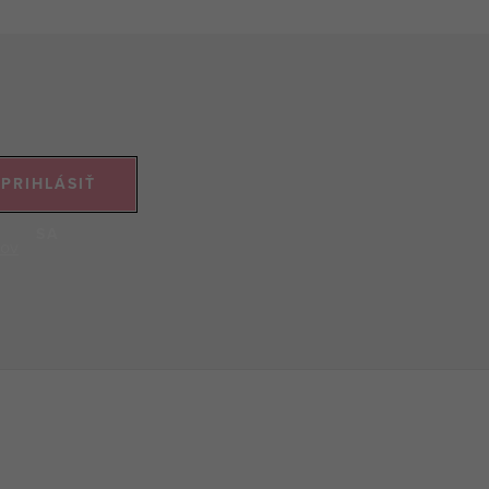
PRIHLÁSIŤ
SA
jov