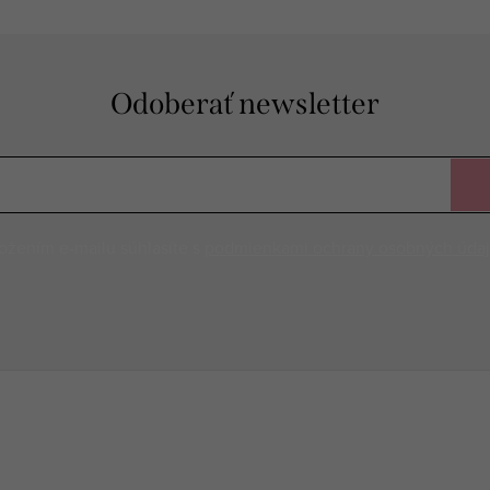
Odoberať newsletter
ožením e-mailu súhlasíte s
podmienkami ochrany osobných úda