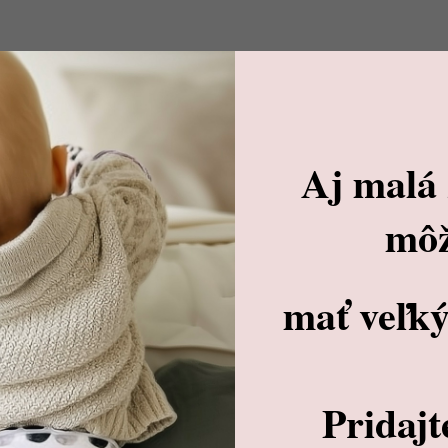
Aj malá
mô
Tampóny do podprsenky SADA 2ks NUDE
mať veľký
€5,90
/ pár
DO KOŠÍKA
Pridajt
Skladom