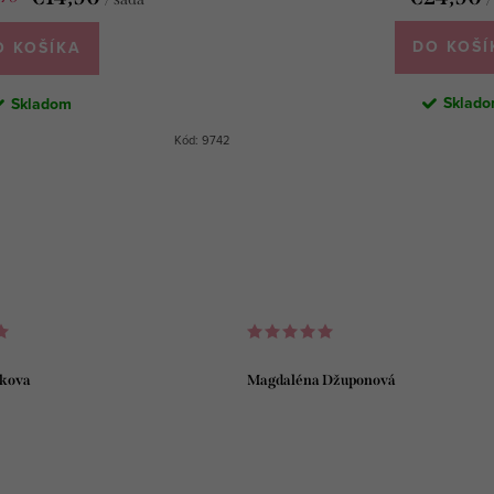
DO KOŠÍ
O KOŠÍKA
Sklad
Skladom
Kód:
9742
kova
Magdaléna Džuponová