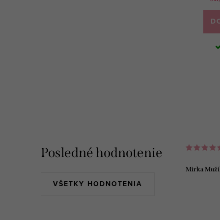
D
O
v
l
Posledné hodnotenie
á
Mirka Muži
d
VŠETKY HODNOTENIA
a
c