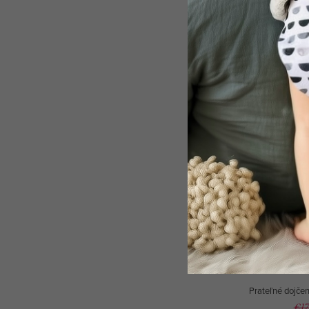
Kód:
1
-15 %
Tampóny do
Prateľné dojčen
€17