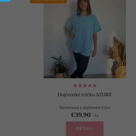
ý
e
p
n
i
i
s
e
p
p
r
r
o
o
d
d
Dojčenské tričko AZURE
u
u
Tehotenské a dojčenské tričko
k
€39,90
k
/ ks
t
t
DETAIL