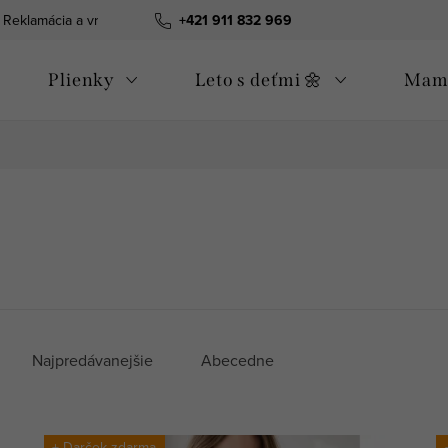
Reklamácia a vrátenie tovaru
+421 911 832 969
Všeobecné obchodné podmienky
Plienky
Leto s deťmi 🌼
Mama
Najpredávanejšie
Abecedne
+ Darček zdarma