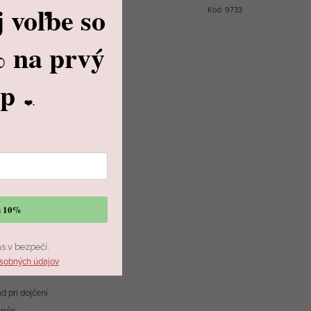
j voľbe
so
Kód:
9733
%
na prvý
up
❤️.
vu 10%
ás v bezpečí.
sobných údajov
(2ks)
ad pri dojčení
 pár