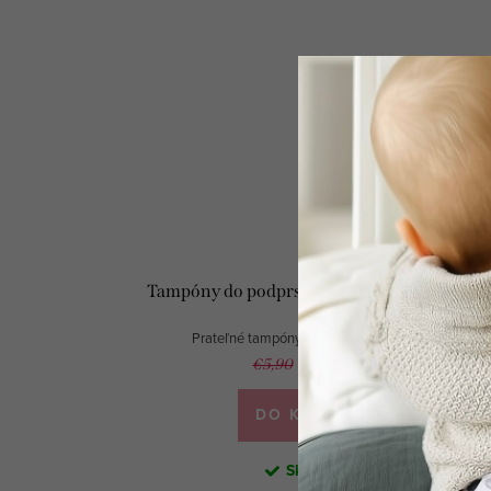
Tampóny do podprsenky SADA 2ks Daisy
Prateľné tampóny pre dojčiace matky
€4,39
€5,90
/ pár
DO KOŠÍKA
Skladom