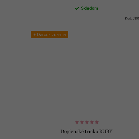
o
o
Skladom
v
v
Kód:
310
+ Darček zdarma
Dojčenské tričko RUBY