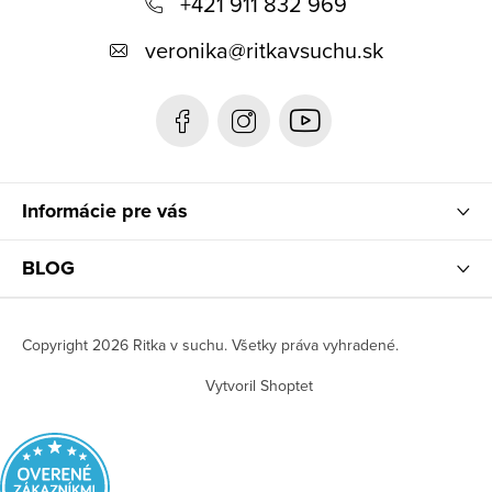
+421 911 832 969
ä
t
veronika
@
ritkavsuchu.sk
i
e
Informácie pre vás
BLOG
Copyright 2026
Ritka v suchu
. Všetky práva vyhradené.
Vytvoril Shoptet