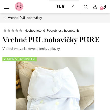
Prejsť
N
EUR
na
obsah
Vrchné PUL nohavičky
K
Neohodnotené
Podrobnosti hodnotenia
Vrchné PUL nohavičky PURE
Vrchná vrstva látkovej plienky / plavky
💫 Od 16,72€ pri kúpe 4 ks