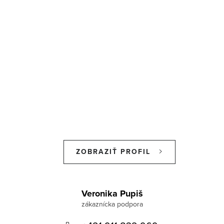
ZOBRAZIŤ PROFIL
Z
á
Veronika Pupiš
p