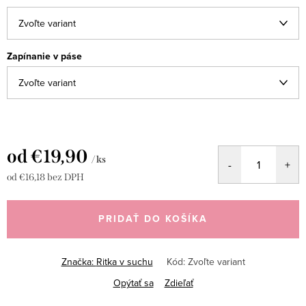
Zapínanie v páse
od
€19,90
/ ks
od
€16,18
bez DPH
Jednotková
cena:
PRIDAŤ DO KOŠÍKA
Značka:
Ritka v suchu
Kód:
Zvoľte variant
Opýtať sa
Zdieľať