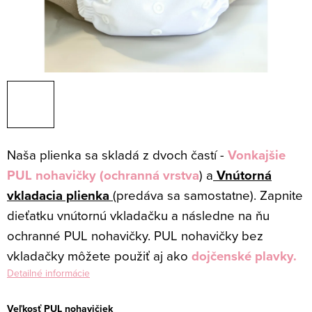
Naša plienka sa skladá z dvoch častí -
Vonkajšie
PUL nohavičky (ochranná vrstva
) a
Vnútorná
vkladacia plienka
(predáva sa samostatne). Zapnite
dieťatku vnútornú vkladačku a následne na ňu
ochranné PUL nohavičky. PUL nohavičky bez
vkladačky môžete použiť aj ako
dojčenské
plavky.
Detailné informácie
Veľkosť PUL nohavičiek