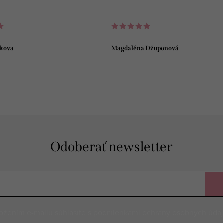
kova
Magdaléna Džuponová
Odoberať newsletter
ožením e-mailu súhlasíte s
podmienkami ochrany osobných úda