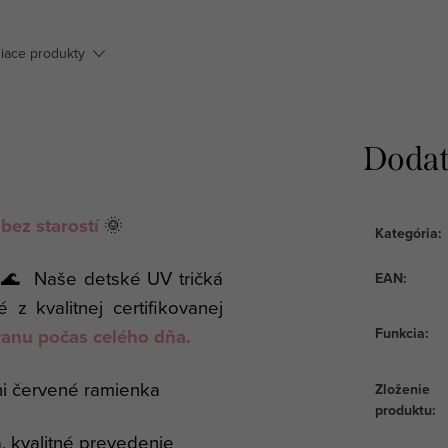
siace produkty
Dodat
bez starostí
🌞
Kategória
:
! 🌊 Naše detské UV tričká
EAN
:
z kvalitnej certifikovanej
anu počas celého dňa.
Funkcia
:
ni červené ramienka
Zloženie
produktu
:
, kvalitné prevedenie