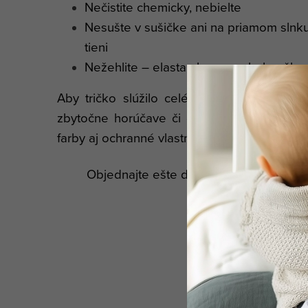
Nečistite chemicky, nebielte
Nesušte v sušičke ani na priamom slnku
tieni
Nežehlite – elastan by sa mohol poškod
Aby tričko slúžilo celé leto a dlhšie, per
zbytočne horúčave či chlóru. Vďaka správne
farby aj ochranné vlastnosti.
Objednajte ešte dnes a pripravte sa na 