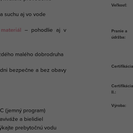
Veľkosť
:
a suchu aj vo vode
materiál
– pohodlie aj v
Pranie a
údržba
:
aždého malého dobrodruha
Certifikáci
é dni bezpečne a bez obavy
Certifikáci
II.
:
Výroba
:
°C (jemný program)
viváže a bielidiel
ýkajte prebytočnú vodu