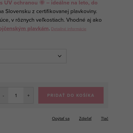
 s UV ochranou 🌞 – ideálne na leto, do
na Slovensku z certifikovanej plavkoviny.
úce, v rôznych veľkostiach. Vhodné aj ako
ojčenským plavkám
.
Detailné informácie
PRIDAŤ DO KOŠÍKA
Opýtať sa
Zdieľať
Tlač