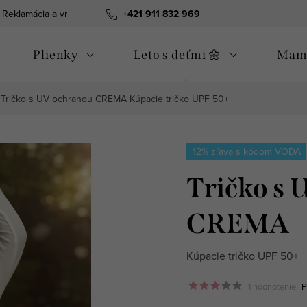
Reklamácia a vrátenie tovaru
+421 911 832 969
Všeobecné obchodné podmienky
Plienky
Leto s deťmi 🌼
Mama
Tričko s UV ochranou CREMA
Kúpacie tričko UPF 50+
12% zľava s kódom VODA
Tričko s 
CREMA
Kúpacie tričko UPF 50+
1 hodnotenie
P