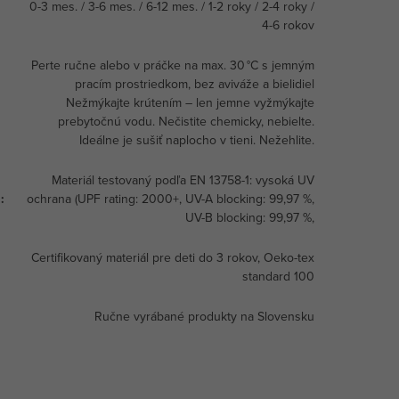
0-3 mes. / 3-6 mes. / 6-12 mes. / 1-2 roky / 2-4 roky /
4-6 rokov
Perte ručne alebo v práčke na max. 30 °C s jemným
pracím prostriedkom, bez aviváže a bielidiel
Nežmýkajte krútením – len jemne vyžmýkajte
prebytočnú vodu. Nečistite chemicky, nebielte.
Ideálne je sušiť naplocho v tieni. Nežehlite.
Materiál testovaný podľa EN 13758-1: vysoká UV
a
:
ochrana (UPF rating: 2000+, UV-A blocking: 99,97 %,
UV-B blocking: 99,97 %,
a
Certifikovaný materiál pre deti do 3 rokov, Oeko-tex
standard 100
Ručne vyrábané produkty na Slovensku