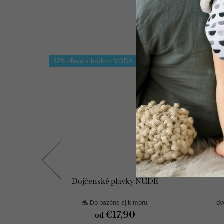
12% zľava s kódom VODA
12% zľ
CHIO
Dojčenské plavky NUDE
💫
🐬 Do bazéna aj k moru.
dv
€17,90
od