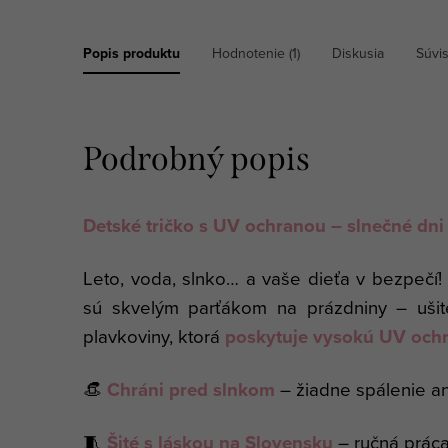
Popis produktu
Hodnotenie (1)
Diskusia
Súvi
Podrobný popis
Detské tričko s UV ochranou – slnečné dni 
Leto, voda, slnko… a vaše dieťa v bezpečí
sú skvelým parťákom na prázdniny – ušité 
plavkoviny, ktorá
poskytuje vysokú UV ochr
👒
Chráni pred slnkom
– žiadne spálenie a
🧵
Šité s láskou na Slovensku
– ručná práca