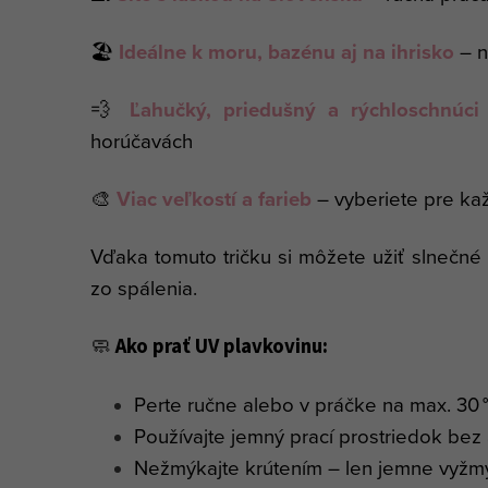
🏖️
Ideálne k moru, bazénu aj na ihrisko
– n
💨
Ľahučký, priedušný a rýchloschnúci 
horúčavách
🎨
Viac veľkostí a farieb
– vyberiete pre k
Vďaka tomuto tričku si môžete užiť slnečn
zo spálenia.
🧼
Ako prať UV plavkovinu:
Perte ručne alebo v práčke na max. 30 
Používajte jemný prací prostriedok bez a
Nežmýkajte krútením – len jemne vyžm