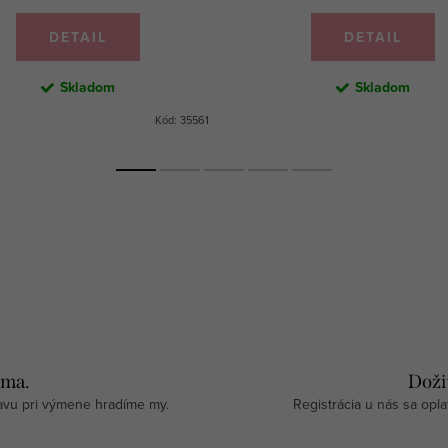
DETAIL
DETAIL
Skladom
Skladom
Kód:
35561
rma.
Doži
avu pri výmene hradíme my.
Registrácia u nás sa opla