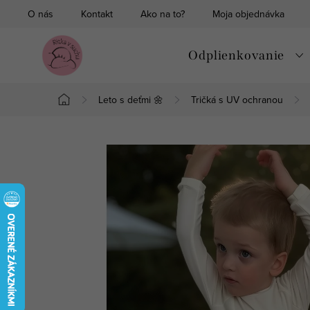
Prejsť
O nás
Kontakt
Ako na to?
Moja objednávka
na
obsah
Odplienkovanie
Leto s deťmi 🌼
Tričká s UV ochranou
Domov