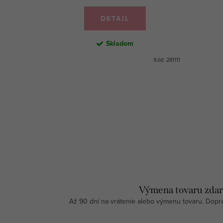
DETAIL
Skladom
Kód:
9787
Kód:
281111
Výmena tovaru zda
Až 90 dní na vrátenie alebo výmenu tovaru. Dopr