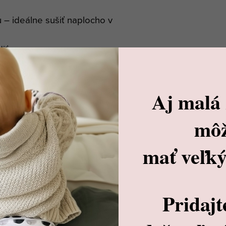
 – ideálne sušiť naplocho v
iť
te ho šetrne a nevystavujte
j starostlivosti si zachová
Aj malá
mô
leto v bezpečí a štýle!
mať veľký
Pridajt