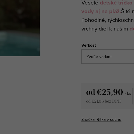
Veselé
detské tričko
vody aj na pláž.
Šité 
Pohodlné, rýchloschn
vrchný diel k našim
d
Veľkosť
od
€25,90
/ ks
od
€21,06
bez DPH
Jednotková
cena:
Značka:
Ritka v suchu