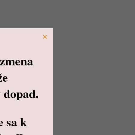
 zmena
že
 dopad.
e sa k