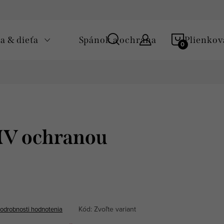
Podmienky ochrany osobných údajov
Zásady používania cooki
NÁKUPN
 & dieťa
Spánok a ochrana
Plienkov
KOŠÍK
UV ochranou
Kód:
Zvoľte variant
odrobnosti hodnotenia