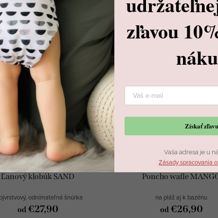
udržateľne
Súvisiaci tovar
zľavou 10
nák
ava s kódom VODA
12% zľava s kódom VODA
Získať zľa
Vaša adresa je u n
Zásady spracovania o
Ľanový klobúk SAND
Poncho wafle MANG
ojvrstvový, odnímateľná šnúrka
na pláž aj k bazénu
€27,90
€26,90
od
od