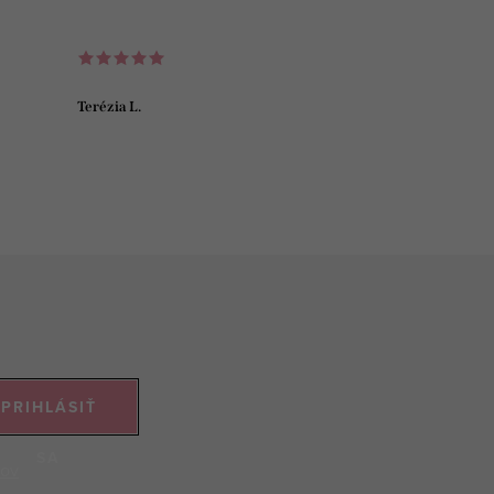
Terézia L.
PRIHLÁSIŤ
SA
jov