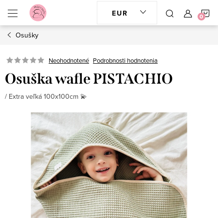
Prejsť
N
EUR
na
obsah
Osušky
K
Neohodnotené
Podrobnosti hodnotenia
Osuška wafle PISTACHIO
/ Extra veľká 100x100cm 💫