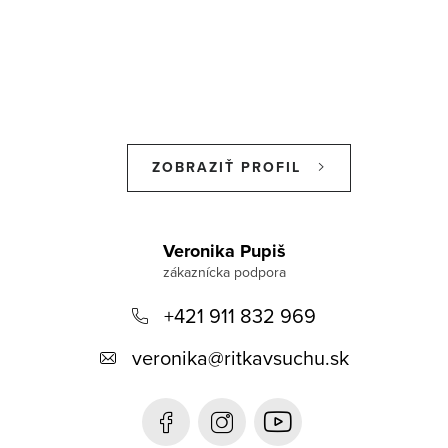
ZOBRAZIŤ PROFIL
Z
á
Veronika Pupiš
p
+421 911 832 969
ä
t
veronika
@
ritkavsuchu.sk
i
e