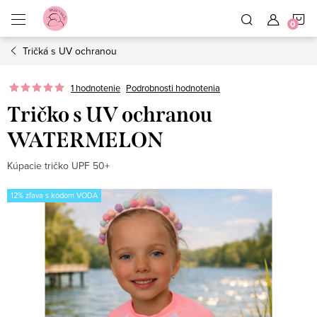
Prejsť
N
na
obsah
Tričká s UV ochranou
K
1 hodnotenie
Podrobnosti hodnotenia
Tričko s UV ochranou
WATERMELON
Kúpacie tričko UPF 50+
12% zľava s kódom VODA