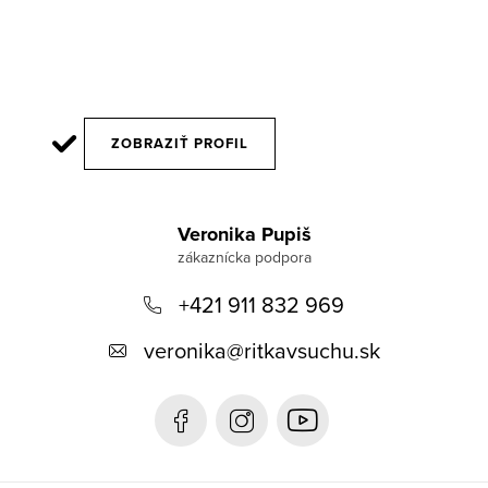
ZOBRAZIŤ PROFIL
Z
á
Veronika Pupiš
p
+421 911 832 969
ä
t
veronika
@
ritkavsuchu.sk
i
e