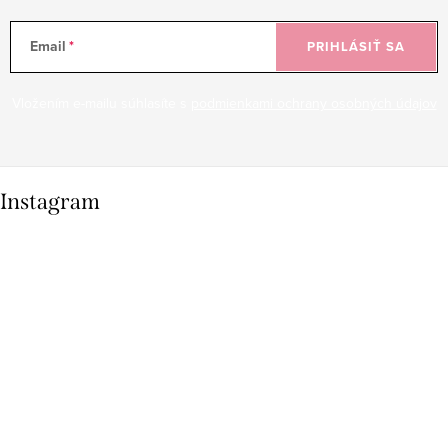
Email
PRIHLÁSIŤ SA
Vložením e-mailu súhlasíte s
podmienkami ochrany osobných údajov
Instagram