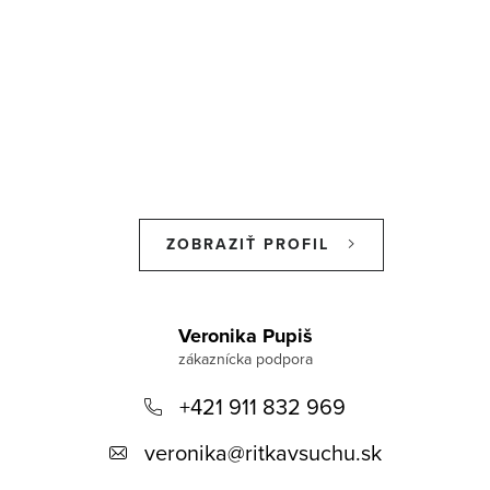
ZOBRAZIŤ PROFIL
Z
á
Veronika Pupiš
p
+421 911 832 969
ä
t
veronika
@
ritkavsuchu.sk
i