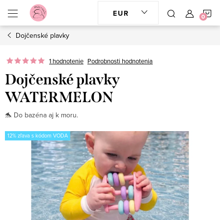
Prejsť
N
EUR
na
obsah
Dojčenské plavky
K
1 hodnotenie
Podrobnosti hodnotenia
Dojčenské plavky
WATERMELON
🐬 Do bazéna aj k moru.
12% zľava s kódom VODA