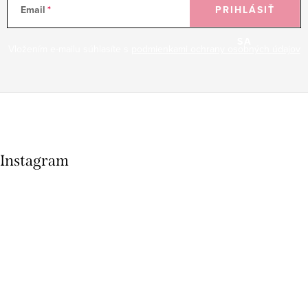
Email
PRIHLÁSIŤ
SA
Vložením e-mailu súhlasíte s
podmienkami ochrany osobných údajov
Instagram