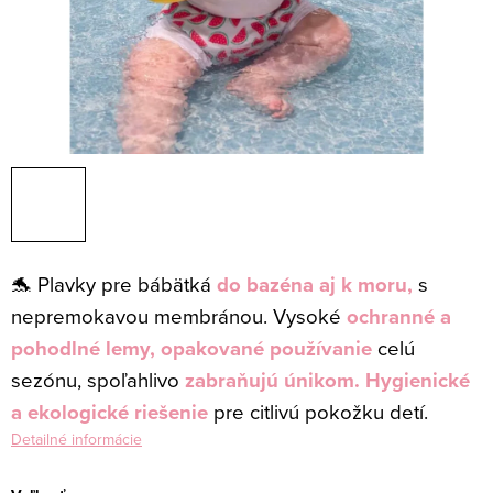
🐬 Plavky pre bábätká
do bazéna aj k moru,
s
nepremokavou membránou.
Vysoké
ochranné a
pohodlné lemy,
opakované používanie
celú
sezónu, spoľahlivo
zabraňujú únikom. H
ygienické
a ekologické riešenie
pre citlivú pokožku detí.
Detailné informácie