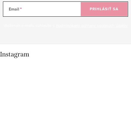
Email
PRIHLÁSIŤ SA
Vložením e-mailu súhlasíte s
podmienkami ochrany osobných údajov
Instagram