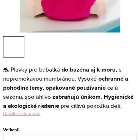
🐬 Plavky pre bábätká
do bazéna aj k moru,
s
nepremokavou membránou.
Vysoké
ochranné a
pohodlné lemy,
opakované používanie
celú
sezónu, spoľahlivo
zabraňujú únikom. H
ygienické
a ekologické riešenie
pre citlivú pokožku detí.
Detailné informácie
Veľkosť