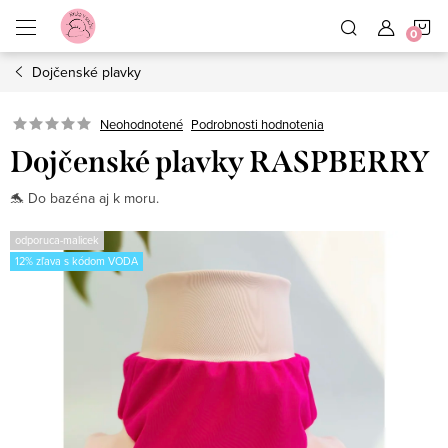
Prejsť
N
na
obsah
Dojčenské plavky
K
Neohodnotené
Podrobnosti hodnotenia
Dojčenské plavky RASPBERRY
🐬 Do bazéna aj k moru.
odporuca-malicek
12% zľava s kódom VODA