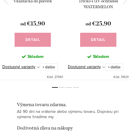
Vkladačka do plaviek
Tričko s UV ochranou
WATERMELON
€15,90
€25,90
od
od
DETAIL
DETAIL
Skladom
Skladom
Dostupné varianty
Dostupné varianty
+ ďalšie
+ ďalšie
Kód:
27961
Kód:
31631
Výmena tovaru zdarma.
Až 90 dní na vrátenie alebo výmenu tovaru. Dopravu pri
výmene hradíme my.
Doživotná zľava na nákupy