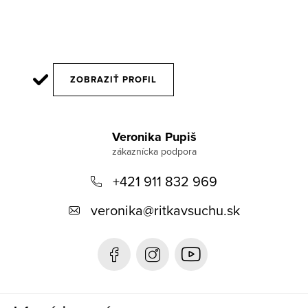
ZOBRAZIŤ PROFIL
Z
á
Veronika Pupiš
p
+421 911 832 969
ä
t
veronika
@
ritkavsuchu.sk
i
e