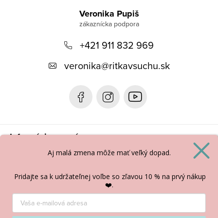
á
Veronika Pupiš
p
+421 911 832 969
ä
t
veronika
@
ritkavsuchu.sk
i
e
Informácie pre vás
Aj malá zmena môže
mať veľký dopad.
BLOG
Pridajte sa k udržateľnej voľbe so zľavou 10 % na prvý nákup
❤️.
Copyright 2026
Ritka v suchu
. Všetky práva vyhradené.
Vytvoril Shoptet