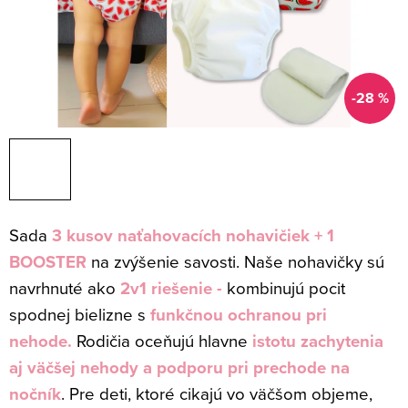
-28 %
Sada
3 kusov naťahovacích nohavičiek + 1
BOOSTER
na zvýšenie savosti. Naše nohavičky sú
navrhnuté ako
2v1 riešenie -
kombinujú pocit
spodnej bielizne s
funkčnou ochranou pri
nehode.
Rodičia oceňujú hlavne
istotu
zachytenia
aj väčšej nehody a podporu pri prechode na
nočník
. Pre deti, ktoré cikajú vo väčšom objeme,