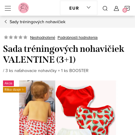
Prejsť
N
EUR
na
obsah
Sady tréningových nohavičiek
K
Neohodnotené
Podrobnosti hodnotenia
Sada tréningových nohavičiek
VALENTINE (3+1)
/ 3 ks naťahovacie nohavičky + 1 ks BOOSTER
Akcia
Ritka dizajn ✨