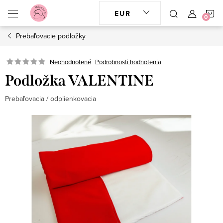
Prejsť
N
EUR
na
obsah
Prebaľovacie podložky
K
Neohodnotené
Podrobnosti hodnotenia
Podložka VALENTINE
Prebaľovacia / odplienkovacia