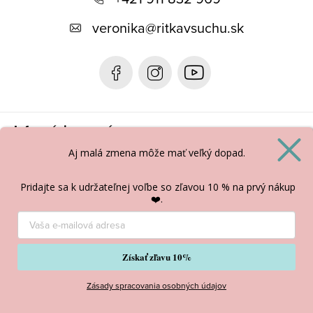
ä
t
veronika
@
ritkavsuchu.sk
i
e
Informácie pre vás
Aj malá zmena môže
mať veľký dopad.
BLOG
Pridajte sa k udržateľnej voľbe so zľavou 10 % na prvý nákup
❤️.
Copyright 2026
Ritka v suchu
. Všetky práva vyhradené.
Vytvoril Shoptet
Získať zľavu 10%
Zásady spracovania osobných údajov