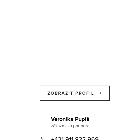
ZOBRAZIŤ PROFIL
Z
á
Veronika Pupiš
p
+421 911 832 969