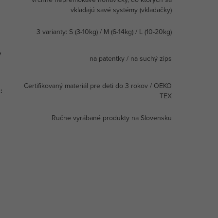
vkladajú savé systémy (vkladačky)
3 varianty: S (3-10kg) / M (6-14kg) / L (10-20kg)
v
na patentky / na suchý zips
Certifikovaný materiál pre deti do 3 rokov / OEKO
a
:
TEX
Ručne vyrábané produkty na Slovensku