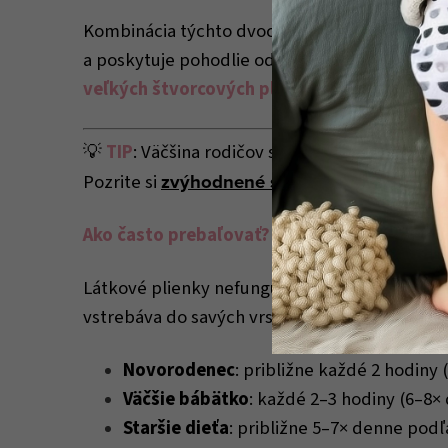
Kombinácia týchto dvoch vrstiev spoľahlivo 
a poskytuje pohodlie od narodenia -
bez žehl
veľkých štvorcových plienok.
💡
TIP
: Väčšina rodičov si berie rovno celú sa
zvýhodnené sety.
Pozrite si
Ako často prebaľovať?
Látkové plienky nefungujú ako jednorazové (m
vstrebáva do savých vrstiev), preto je dôleži
Novorodenec
: približne každé 2 hodiny
Väčšie bábätko
: každé 2–3 hodiny (6–8×
Staršie dieťa
: približne 5–7× denne pod