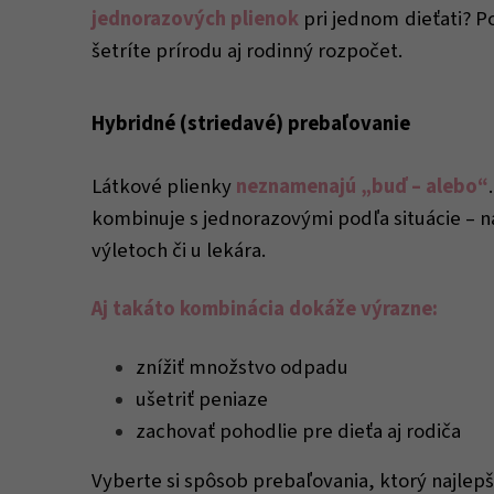
jednorazových plienok
pri jednom dieťati? P
šetríte prírodu aj rodinný rozpočet.
Hybridné (striedavé) prebaľovanie
Látkové plienky
neznamenajú „buď – alebo“
kombinuje s jednorazovými podľa situácie – n
výletoch či u lekára.
Aj takáto kombinácia dokáže výrazne:
znížiť množstvo odpadu
ušetriť peniaze
zachovať pohodlie pre dieťa aj rodiča
Vyberte si spôsob prebaľovania, ktorý najlep