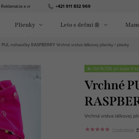
Reklamácia a vrátenie tovaru
+421 911 832 969
Všeobecné obchodné podmienky
Plienky
Leto s deťmi 🌼
Mama
é PUL nohavičky RASPBERRY
Vrchná vrstva látkovej plienky / plavky
💫 Od 16,72€ pri kúpe 4 ks
Vrchné P
RASPBE
Vrchná vrstva látkovej pl
1 hodnotenie
P