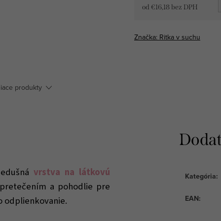
od
€16,18
bez DPH
Jednotková
cena:
Značka:
Ritka v suchu
siace produkty
Dodat
riedušná
vrstva na látkovú
Kategória
:
 pretečením a pohodlie pre
EAN
:
o odplienkovanie.