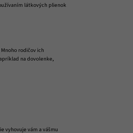
oužívaním látkových plienok
. Mnoho rodičov ich
apríklad na dovolenke,
šie vyhovuje vám a vášmu