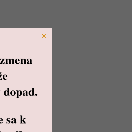
 zmena
že
 dopad.
e sa k