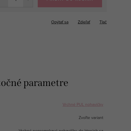
Opýtať sa
Zdieľať
Tlač
očné parametre
Vrchné PUL nohavičky
Zvoľte variant
Vrchné nepremokavé nohavičky, do ktorých sa