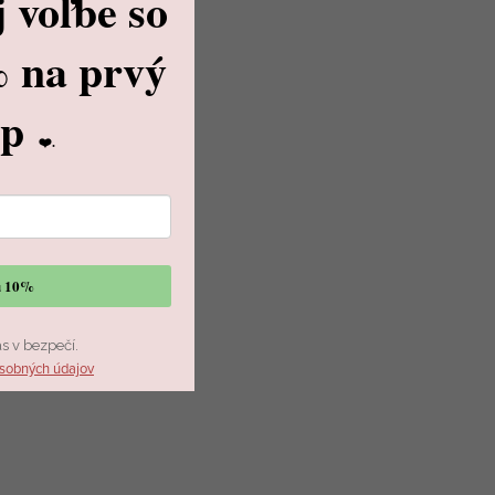
j voľbe
so
%
na prvý
up
❤️.
vu 10%
ás v bezpečí.
sobných údajov