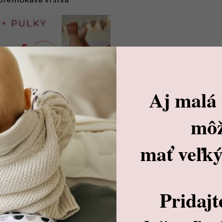
Aj malá
mô
mať veľký
iverzálnu alebo dennú
Pridajt
ou patentiek alebo