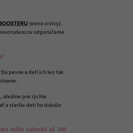
BOOSTERU
(extra vrstvy).
 u novorodencov odporúčame
s?
žia pevne a deti ich len tak
ínanie.
, ideálne pre rýchle
 a staršie deti ho dokážu
enka môže nahradiť až 200