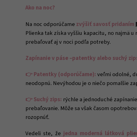
Ako na noc?
Na noc odporúčame
zvýšiť savosť pridaním
Plienka tak získa vyššiu kapacitu, no najmä
prebaľovať aj v noci podľa potreby.
Zapínanie v páse –patentky alebo suchý zip
👉 Patentky (odporúčame):
veľmi odolné, dr
neodopnú. Nevýhodou je o niečo pomalšie zap
👉 Suchý zips:
rýchle a jednoduché zapínanie
prebaľovanie. Môže sa však časom opotrebovať
rozopnúť.
Vedeli ste, že
jedna moderná látková pli