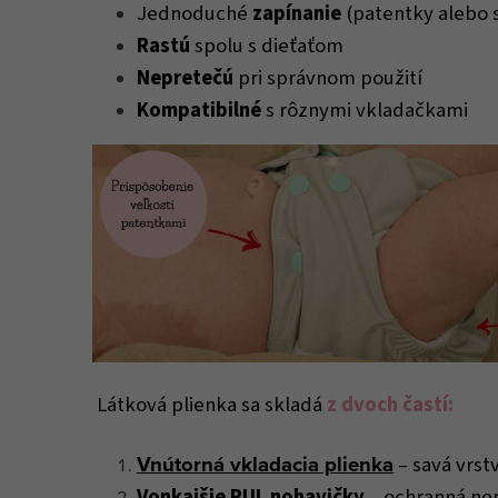
Jednoduché
zapínanie
(patentky alebo 
Rastú
spolu s dieťaťom
Nepretečú
pri správnom použití
Kompatibilné
s rôznymi vkladačkami
Látková plienka sa skladá
z dvoch častí:
Vnútorná vkladacia plienka
– savá vrst
Vonkajšie PUL nohavičky
– ochranná ne