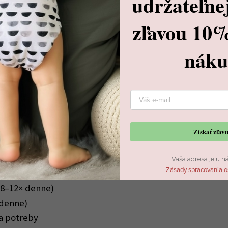
udržateľne
chráni pred pretečením
zľavou 10
enia a bez skladania
nák
du na pohodlné striedanie.
Získať zľa
oč sa nemení na gel, ale sa
té
prebaľovať pravidelne.
Vaša adresa je u n
Zásady spracovania o
 (8–12× denne)
 denne)
ľa potreby