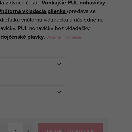
á z dvoch častí -
Vonkajšie PUL nohavičky
nútorná vkladacia plienka
(predáva sa
 dieťatku vnútornú vkladačku a následne na
avičky. PUL nohavičky bez vkladačky
o
dojčenské
plavky.
Detailné informácie
PRIDAŤ DO KOŠÍKA