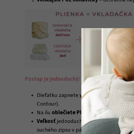
Postup je jednoduchý:
vkladaciu plienku
Dieťatku zapnete
(Un
Contour).
Na ňu
oblečiete PUL nohavičky.
V
eľkosť
jednoducho prispôsobíte pomoc
suchého zipsu v páse.