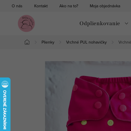
Prejsť
O nás
Kontakt
Ako na to?
Moja objednávka
na
obsah
Odplienkovanie
Plienky
Vrchné PUL nohavičky
Vrchn
Domov