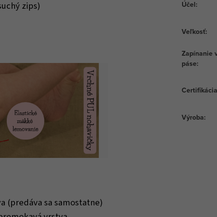
suchý zips)
Účel
:
Veľkosť
:
Zapínanie 
páse
:
Certifikáci
Výroba
:
va (predáva sa samostatne)
premokavá vrstva