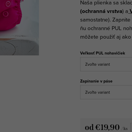
Naša plienka sa sklad
(ochranná vrstva
) a
V
samostatne). Zapnite
ňu ochranné PUL noh
môžete použiť aj ak
Veľkosť PUL nohavičiek
Zapínanie v páse
od
€19,90
/ ks