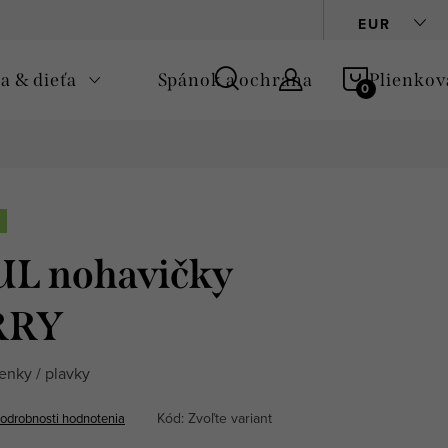
Podmienky ochrany osobných údajov
Zásady používania cooki
EUR
NÁKUPN
 & dieťa
Spánok a ochrana
Plienkov
KOŠÍK
UL nohavičky
RRY
ienky / plavky
Kód:
Zvoľte variant
odrobnosti hodnotenia