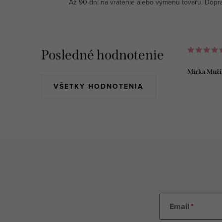
Až 90 dní na vrátenie alebo výmenu tovaru. Dopr
Posledné hodnotenie
Mirka Muži
VŠETKY HODNOTENIA
Email