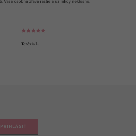
tí. Vaša osobná zľava rastie a už nikdy neklesne.
Terézia L.
PRIHLÁSIŤ