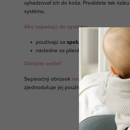
vyhadzovať ich do koša. Predídete tak rizi
systému.
Ako zapadajú do systému
používajú sa
spolu s
vkladacou plienk
následne sa plienka dáva do vedra ale
Dôležité vedieť
Separačný obrúsok
nenahrádza plienku
– j
zjednodušuje jej používanie a údržbu.