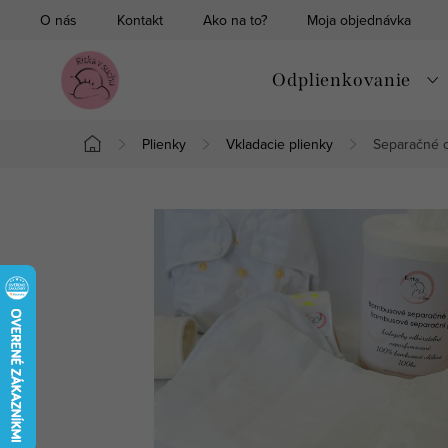
Prejsť
O nás
Kontakt
Ako na to?
Moja objednávka
na
obsah
Odplienkovanie
Plienky
Vkladacie plienky
Separačné o
Domov