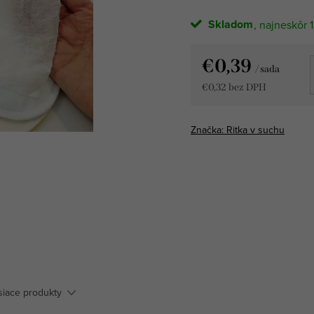
Skladom
1
€0,39
/ sada
€0,32 bez DPH
Jednotková
cena:
Značka:
Ritka v suchu
siace produkty