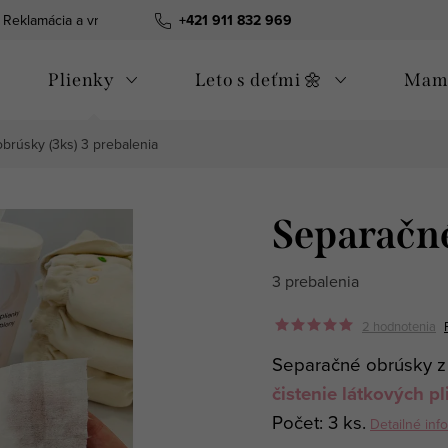
Reklamácia a vrátenie tovaru
+421 911 832 969
Všeobecné obchodné podmienky
Plienky
Leto s deťmi 🌼
Mama
brúsky (3ks)
3 prebalenia
Separačné
3 prebalenia
2 hodnotenia
Separačné obrúsky 
čistenie látkových p
Počet: 3 ks.
Detailné inf