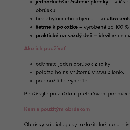
jednoduchšie čistenie plienky
– väčšin
obrúsku
bez zbytočného objemu – sú
ultra ten
šetrné k pokožke
– vyrobené zo 100 %
praktické na každý deň
– ideálne najmä
Ako ich používať
odtrhnite jeden obrúsok z rolky
položte ho na vnútornú vrstvu plienky
po použití ho vyhoďte
Používajte pri každom prebaľovaní pre maxi
Kam s použitým obrúskom
Obrúsky sú biologicky rozložiteľné, no pre 