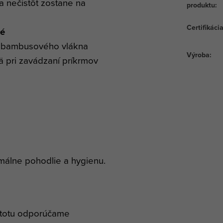
a nečistôt zostane na
produktu
:
Certifikáci
ké
 bambusového vlákna
Výroba
:
 pri zavádzaní príkrmov
málne pohodlie a hygienu.
istotu odporúčame