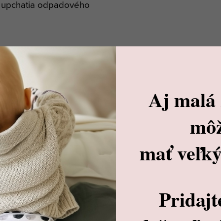
ku upchatia odpadového
ou
bo pracieho vrecka
Aj malá
mô
e to doplnok, ktorý
mať veľký
Pridajt