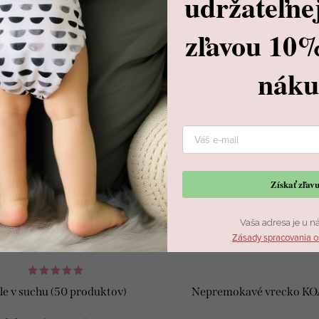
udržateľne
zľavou 10
Súvisiaci tovar
nák
24 %
Získať zľa
Vaša adresa je u n
Zásady spracovania o
le v suchu (50 produktov)
Nepremokavé vrecko K