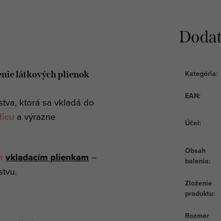
Dodat
Kategória
:
enie látkových plienok
EAN
:
tva, ktorá sa vkladá do
olicu
a výrazne
Účel
:
Obsah
im
vkladacím plienkam
–
balenia
:
stvu.
Zloženie
produktu
:
Rozmer