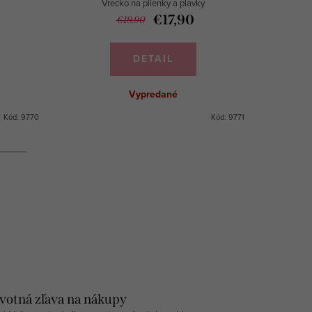
Vrecko na plienky a plavky
V
€17,90
€19,90
DETAIL
Vypredané
Kód:
9770
Kód:
9771
votná zľava na nákupy