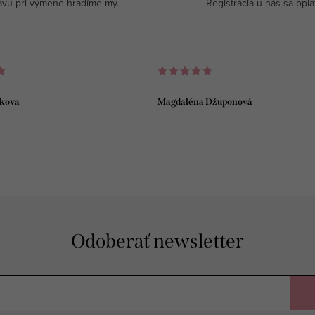
avu pri výmene hradíme my.
Registrácia u nás sa opla
kova
Magdaléna Džuponová
Odoberať newsletter