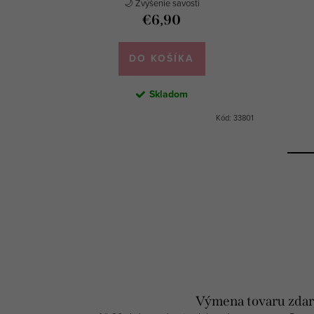
/ plavky
🌙 Zvýšenie savosti
€6,90
DO KOŠÍKA
Skladom
Kód:
308511
Kód:
33801
Výmena tovaru zda