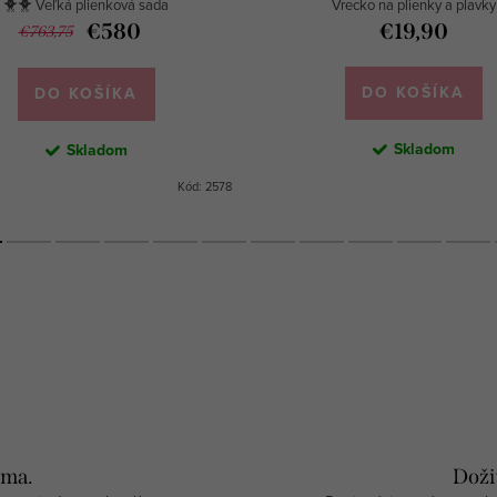
🐥🐥 Veľká plienková sada
Vrecko na plienky a plavky
€580
€19,90
€763,75
DO KOŠÍKA
DO KOŠÍKA
Skladom
Skladom
Kód:
2578
rma.
Doži