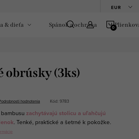
Podmienky ochrany osobných údajov
Zásady používania cooki
EUR
NÁKUPN
 & dieťa
Spánok a ochrana
Plienkov
KOŠÍK
 obrúsky (3ks)
Kód:
9783
Podrobnosti hodnotenia
z bambusu
zachytávajú stolicu a uľahčujú
lienok
. Tenké, praktické a šetrné k pokožke.
ormácie