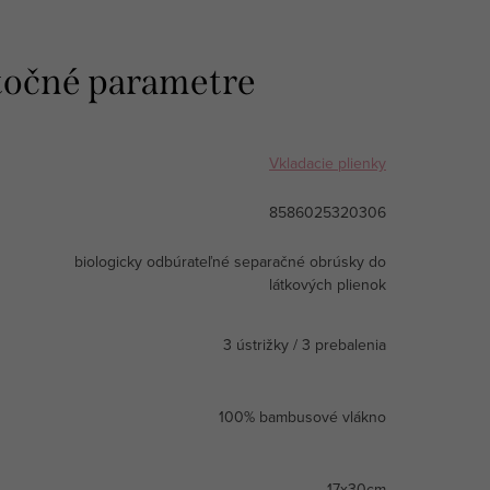
očné parametre
Vkladacie plienky
8586025320306
biologicky odbúrateľné separačné obrúsky do
látkových plienok
3 ústrižky / 3 prebalenia
100% bambusové vlákno
17x30cm