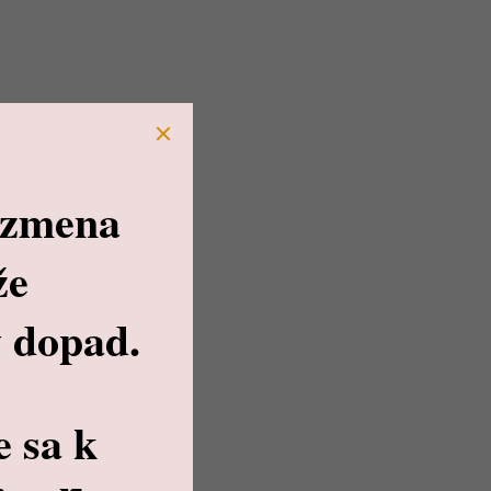
 zmena
že
 dopad.
e sa k