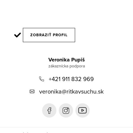
ZOBRAZIŤ PROFIL
Z
á
Veronika Pupiš
p
+421 911 832 969
ä
t
veronika
@
ritkavsuchu.sk
i
e