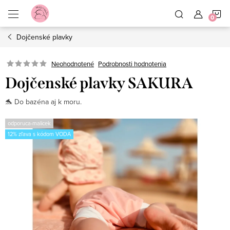
Prejsť
N
na
obsah
Dojčenské plavky
K
Neohodnotené
Podrobnosti hodnotenia
Dojčenské plavky SAKURA
🐬 Do bazéna aj k moru.
odporuca-malicek
12% zľava s kódom VODA