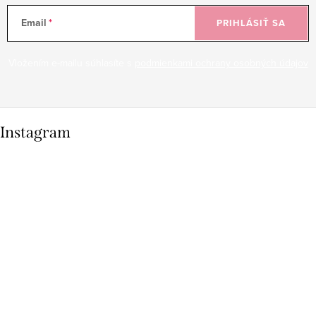
Email
PRIHLÁSIŤ SA
Vložením e-mailu súhlasíte s
podmienkami ochrany osobných údajov
Instagram