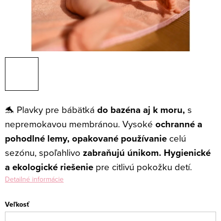
🐬 Plavky pre bábätká
do bazéna aj k moru,
s
nepremokavou membránou.
Vysoké
ochranné a
pohodlné lemy,
opakované používanie
celú
sezónu, spoľahlivo
zabraňujú únikom. H
ygienické
a ekologické riešenie
pre citlivú pokožku detí.
Detailné informácie
Veľkosť