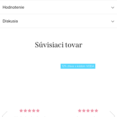
Hodnotenie
Diskusia
Súvisiaci tovar
12% zľava s kódom VODA