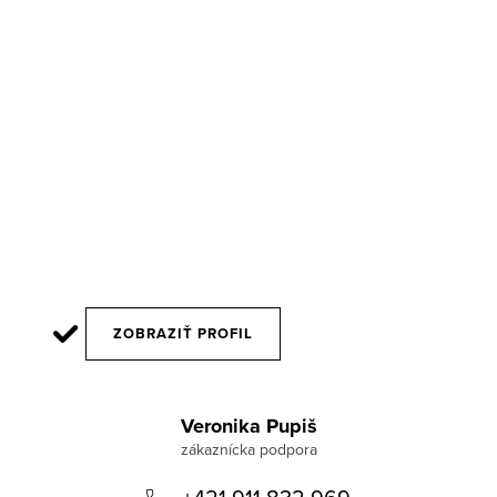
ZOBRAZIŤ PROFIL
Z
á
Veronika Pupiš
p