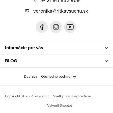
+421 911 832 969
ä
t
veronika
@
ritkavsuchu.sk
i
e
Informácie pre vás
BLOG
Doprava
Obchodné podmienky
Copyright 2026
Ritka v suchu
. Všetky práva vyhradené.
Vytvoril Shoptet