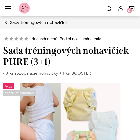
Prejsť
N
na
obsah
Sady tréningových nohavičiek
K
Neohodnotené
Podrobnosti hodnotenia
Sada tréningových nohavičiek
PURE (3+1)
/ 3 ks rozopínacie nohavičky + 1 ks BOOSTER
Akcia
odporuca-cuncikova