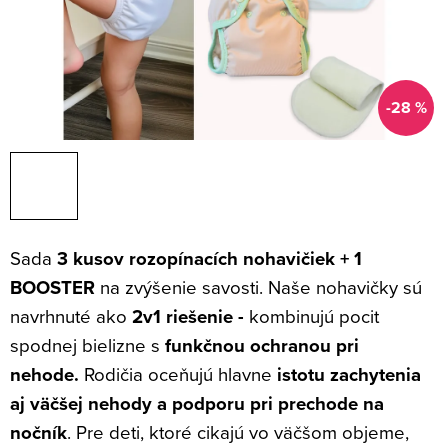
-28 %
Sada
3 kusov rozopínacích nohavičiek + 1
BOOSTER
na zvýšenie savosti. Naše nohavičky sú
navrhnuté ako
2v1 riešenie -
kombinujú pocit
spodnej bielizne s
funkčnou ochranou pri
nehode.
Rodičia oceňujú hlavne
istotu
zachytenia
aj väčšej nehody a podporu pri prechode na
nočník
. Pre deti, ktoré cikajú vo väčšom objeme,