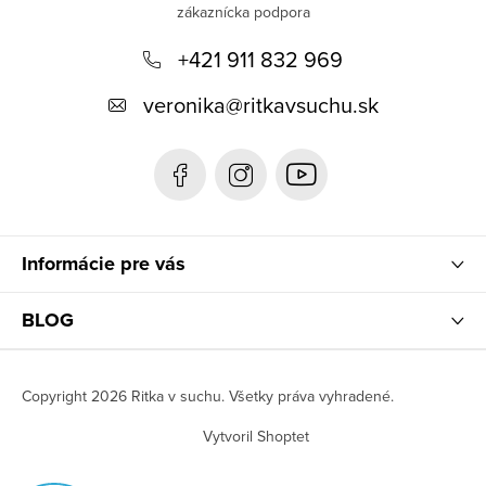
p
+421 911 832 969
ä
t
veronika
@
ritkavsuchu.sk
i
e
Informácie pre vás
BLOG
Copyright 2026
Ritka v suchu
. Všetky práva vyhradené.
Vytvoril Shoptet