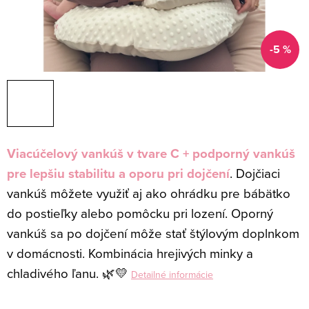
-5 %
Viacúčelový vankúš v tvare C + podporný vankúš
pre lepšiu stabilitu a oporu pri dojčení
. Dojčiaci
vankúš môžete využiť aj ako ohrádku pre bábätko
do postieľky alebo pomôcku pri lození. Oporný
vankúš sa po dojčení môže stať štýlovým doplnkom
v domácnosti. Kombinácia hrejivých minky a
chladivého ľanu. 🌿💛
Detailné informácie