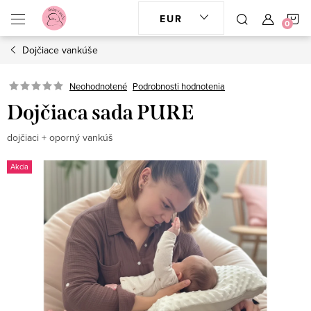
Prejsť
N
EUR
na
obsah
Dojčiace vankúše
K
Neohodnotené
Podrobnosti hodnotenia
Dojčiaca sada PURE
dojčiaci + oporný vankúš
Akcia