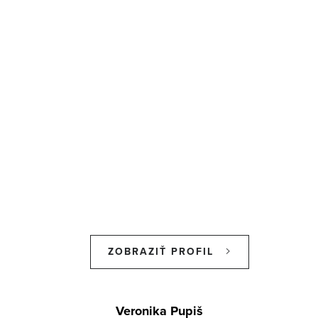
ZOBRAZIŤ PROFIL
Z
á
Veronika Pupiš