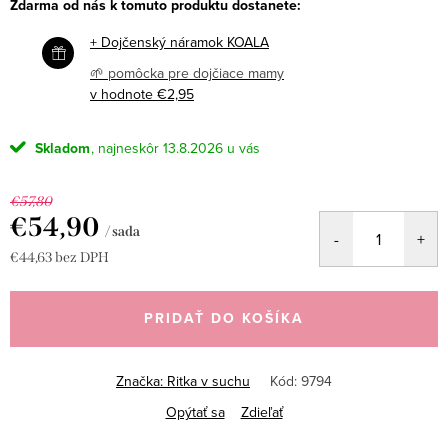
Zdarma od nás k tomuto produktu dostanete:
+ Dojčenský náramok KOALA
🌱 pomôcka pre dojčiace mamy
v hodnote €2,95
Skladom
13.8.2026
€57,80
€54,90
/ sada
€44,63 bez DPH
Jednotková
cena:
PRIDAŤ DO KOŠÍKA
Značka:
Ritka v suchu
Kód:
9794
Opýtať sa
Zdieľať