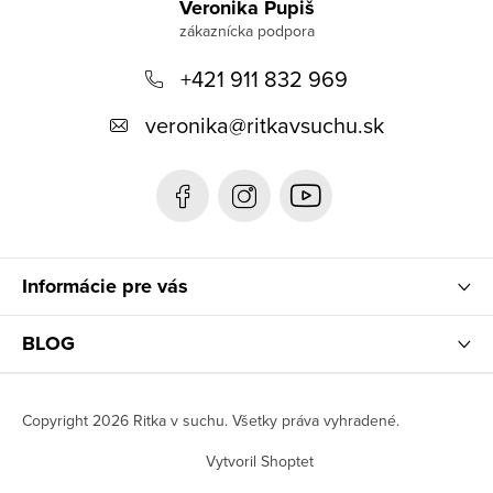
á
Veronika Pupiš
p
+421 911 832 969
ä
t
veronika
@
ritkavsuchu.sk
i
e
Informácie pre vás
BLOG
Copyright 2026
Ritka v suchu
. Všetky práva vyhradené.
Vytvoril Shoptet