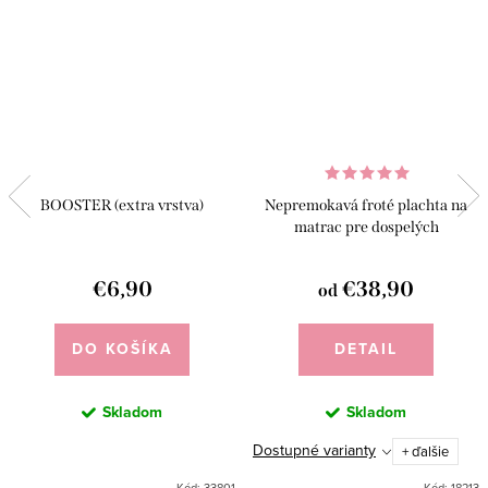
BOOSTER (extra vrstva)
Nepremokavá froté plachta na
matrac pre dospelých
€6,90
€38,90
od
DO KOŠÍKA
DETAIL
Skladom
Skladom
Dostupné varianty
+ ďalšie
Kód:
33801
Kód:
18213