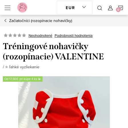
Prejsť
N
EUR
na
obsah
Začiatočníci (rozopínacie nohavičky)
K
Neohodnotené
Podrobnosti hodnotenia
Tréningové nohavičky
(rozopínacie) VALENTINE
/ ⭐️ ľahké vyzliekanie
Od 17,56€ pri kúpe 4 ks 💫