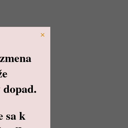
 zmena
že
 dopad.
e sa k