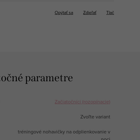
Opýtať sa
Zdieľať
Tlač
očné parametre
:
Začiatočníci (rozopínacie)
Zvoľte variant
tréningové nohavičky na odplienkovanie v
noci