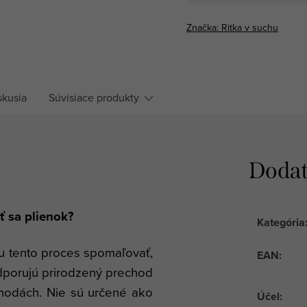
Jednotková
cena:
Značka:
Ritka v suchu
skusia
Súvisiace produkty
Dodat
ť sa plienok?
Kategória
žu tento proces spomaľovať,
EAN
:
dporujú prirodzený prechod
ehodách. Nie sú určené ako
Účel
: