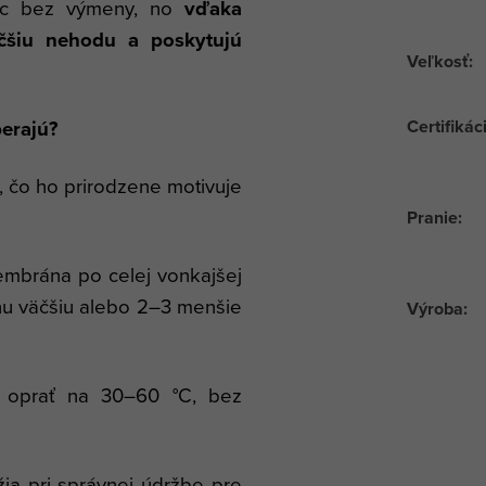
noc bez výmeny, no
vďaka
äčšiu nehodu a poskytujú
Veľkosť
:
berajú?
Certifikác
o, čo ho prirodzene motivuje
Pranie
:
brána po celej vonkajšej
dnu väčšiu alebo 2–3 menšie
Výroba
:
 oprať na 30–60 °C, bez
ia pri správnej údržbe pre