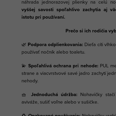
náhrada jednorazovej plienky na celú 
vyššej savosti spoľahlivo zachytia aj v
istotu pri používaní.
Prečo si ich rodičia vy
🌿
Podpora odplienkovania:
Dieťa cíti vlhk
používať nočník alebo toaletu.
💫
Spoľahlivá ochrana pri nehode:
PUL mem
strane a viacvrstvové savé jadro zachytí je
nehody.
🧺
Jednoduchá údržba:
Nohavičky stačí
aviváže, sušiť voľne alebo v sušičke.
♻️
Opakované používanie:
Nohavičky vydrž