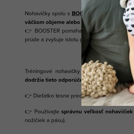
Nohavičky spolu s
BOOSTEROM
odporúčame
väčšom objeme alebo nárazovo.
👉 BOOSTER pomáha rýchlo rozviesť a zach
prúde a zvyšuje istotu pri nehode.
🌙 Ako na noc?
Tréningové nohavičky sa dajú používať aj
dodržia tieto odporúčania:
👉 Dieťatko tesne pred spaním (pokiaľ je to
👉 Používajte
správnu veľkosť nohavičiek
nožičiek a pásu).