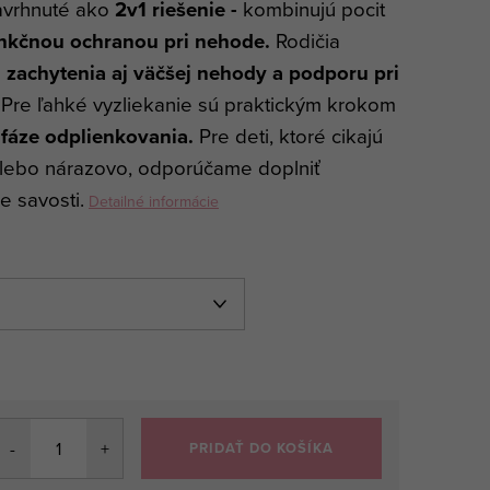
avrhnuté ako
2v1 riešenie -
kombinujú pocit
nkčnou ochranou pri nehode.
Rodičia
u
zachytenia aj väčšej nehody a podporu pri
. Pre ľahké vyzliekanie sú praktickým krokom
 fáze odplienkovania.
Pre deti, ktoré cikajú
lebo nárazovo, odporúčame doplniť
e savosti.
Detailné informácie
PRIDAŤ DO KOŠÍKA