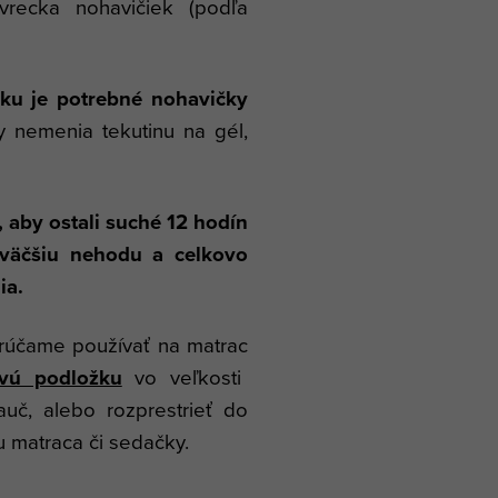
ecka nohavičiek (podľa
ku je potrebné nohavičky
y nemenia tekutinu na gél,
 aby ostali suché 12 hodín
 väčšiu nehodu a celkovo
ia.
orúčame používať na matrac
vú podložku
vo veľkosti
č, alebo rozprestrieť do
u matraca či sedačky.