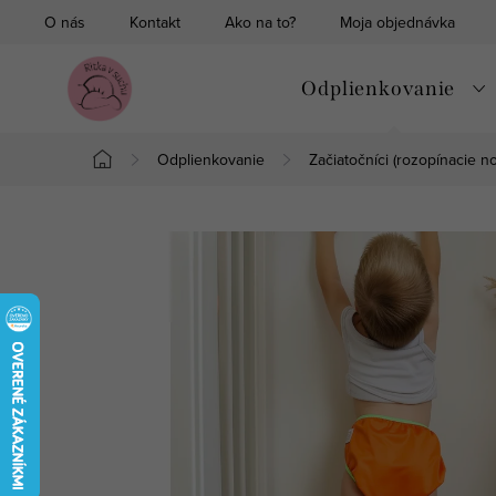
Prejsť
O nás
Kontakt
Ako na to?
Moja objednávka
na
obsah
Odplienkovanie
Odplienkovanie
Začiatočníci (rozopínacie n
Domov