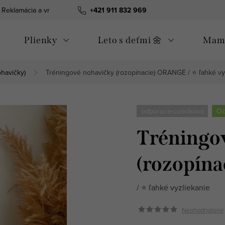
Reklamácia a vrátenie tovaru
+421 911 832 969
Všeobecné obchodné podmienky
Plienky
Leto s deťmi 🌼
Mama
ohavičky)
Tréningové nohavičky (rozopínacie) ORANGE
/ ⭐️ ľahké v
odporuca-cuncikova
Od
Tréningo
(rozopín
/ ⭐️ ľahké vyzliekanie
Neohodnotené