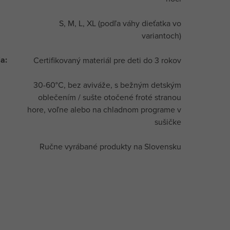
S, M, L, XL (podľa váhy dieťatka vo
variantoch)
ia
:
Certifikovaný materiál pre deti do 3 rokov
30-60°C, bez aviváže, s bežným detským
oblečením / sušte otočené froté stranou
hore, voľne alebo na chladnom programe v
sušičke
Ručne vyrábané produkty na Slovensku