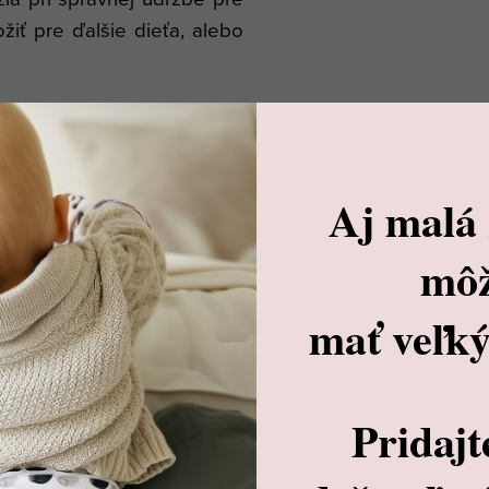
žiť pre ďalšie dieťa, alebo
Aj malá
mô
mať veľký
Pridajt
razovým močením