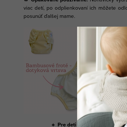
viac detí, po odplienkovaní ich môžete odlo
posunúť ďalšej mame.
🔸
Pre deti s väčším alebo ná