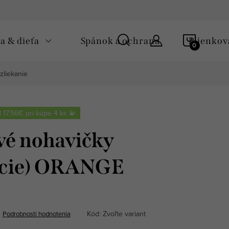
Podmienky ochrany osobných údajov
Zásady používania cooki
NÁKUP
 & dieťa
Spánok a ochrana
Plienkov
KOŠÍK
yzliekanie
 17,56€ pri kúpe 4 ks 💫
vé nohavičky
acie) ORANGE
Kód:
Zvoľte variant
Podrobnosti hodnotenia