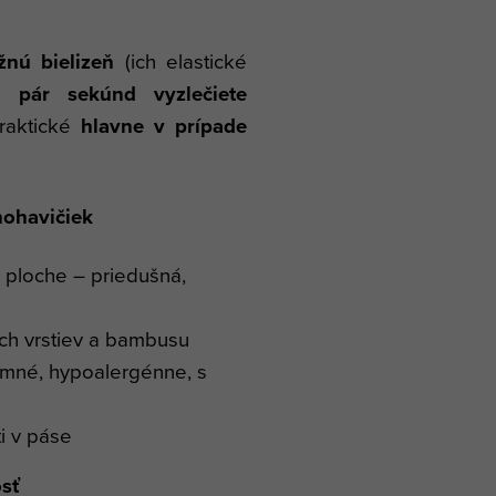
žnú bielizeň
(ich elastické
a pár sekúnd vyzlečiete
praktické
hlavne v prípade
nohavičiek
ploche – priedušná,
ch vrstiev a bambusu
mné, hypoalergénne, s
i v páse
sť