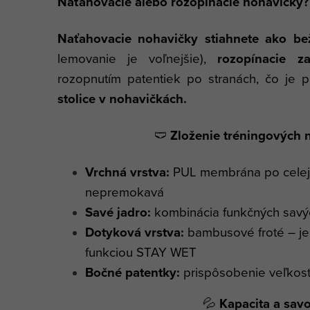
Naťahovacie alebo rozopínacie nohavičky?
Naťahovacie nohavičky stiahnete ako be
lemovanie je voľnejšie),
rozopínacie z
rozopnutím patentiek po stranách, čo je 
stolice v nohavičkách.
🩲
Zloženie tréningových 
Vrchná vrstva:
PUL membrána po celej 
nepremokavá
Savé jadro:
kombinácia funkčných savý
Dotyková vrstva:
bambusové froté – je
funkciou STAY WET
Bočné patentky:
prispôsobenie veľkost
💦
Kapacita a savo