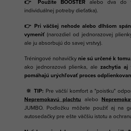
👉 Použite BOOSTER
alebo dva do vr
individuálnej potreby dieťatka).
👉 Pri väčšej nehode alebo dlhšom spán
vymeniť
(narozdiel od jednorazovej plienk
ale ju absorbujú do savej vrstvy).
Tréningové nohavičky
nie sú určené k tomu,
ako jednorazová plienka, ale
zachytia aj
pomáhajú urýchľovať proces odplienkovan
🔆 TIP:
Pre väčší komfort a "poistku" odp
Nepremokavú plachtu
alebo
Nepremoka
JUMBO. Podložku môžete použiť aj na gau
autosedačky pre ešte väčšiu istotu a ochran