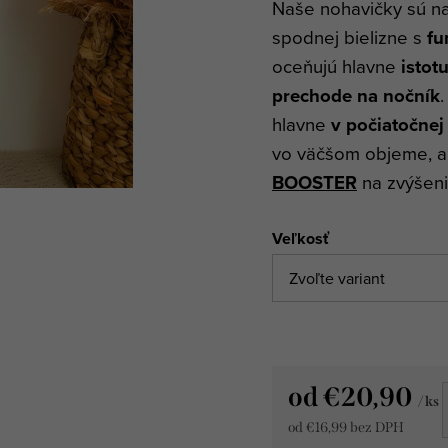
Naše nohavičky sú n
spodnej bielizne s
fu
oceňujú hlavne
istot
prechode na nočník
hlavne
v počiatočnej
vo väčšom objeme, a
BOOSTER
na zvýšeni
Veľkosť
od
€20,90
/ ks
od
€16,99
bez DPH