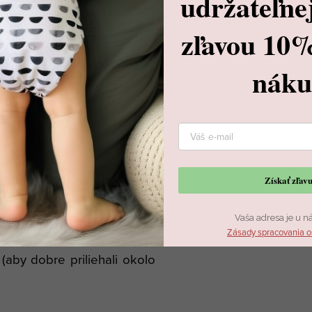
udržateľne
 pre deti, ktoré močia
vo
zľavou 10
nák
ytiť tekutinu pri prudšom
 počas noci, hlavne ak sa
Získať zľa
Vaša adresa je u n
 už možné) dajte
vycikať.
Zásady spracovania o
(aby dobre priliehali okolo