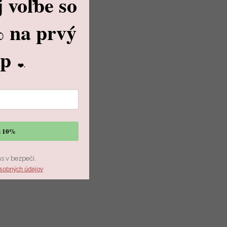
j voľbe
so
%
na prvý
up
❤️.
vu 10%
ás v bezpečí.
sobných údajov