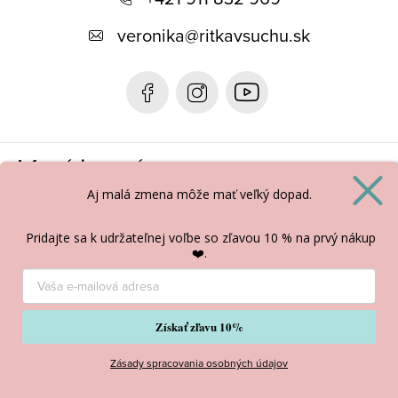
ä
t
veronika
@
ritkavsuchu.sk
i
e
Informácie pre vás
Aj malá zmena môže
mať veľký dopad.
BLOG
Pridajte sa k udržateľnej voľbe so zľavou 10 % na prvý nákup
❤️.
Copyright 2026
Ritka v suchu
. Všetky práva vyhradené.
Vytvoril Shoptet
Získať zľavu 10%
Zásady spracovania osobných údajov