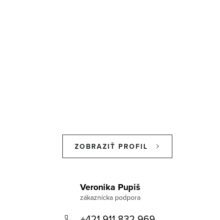
ZOBRAZIŤ PROFIL
Z
á
Veronika Pupiš
p
+421 911 832 969