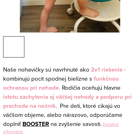
Naše nohavičky sú navrhnuté ako
2v1 riešenie -
kombinujú pocit spodnej bielizne s
funkčnou
ochranou pri nehode.
Rodičia oceňujú hlavne
istotu
zachytenia aj väčšej nehody a podporu pri
prechode na nočník
.
Pre deti, ktoré cikajú vo
väčšom objeme, alebo nárazovo, odporúčame
doplniť
BOOSTER
na zvýšenie savosti.
Detailné
informácie