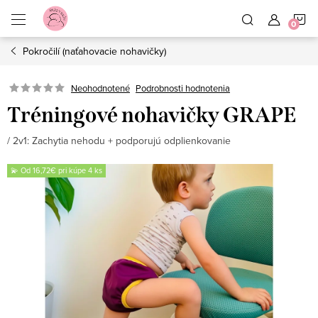
Prejsť
N
na
obsah
Pokročilí (naťahovacie nohavičky)
K
Neohodnotené
Podrobnosti hodnotenia
Tréningové nohavičky GRAPE
/ 2v1: Zachytia nehodu + podporujú odplienkovanie
💫 Od 16,72€ pri kúpe 4 ks