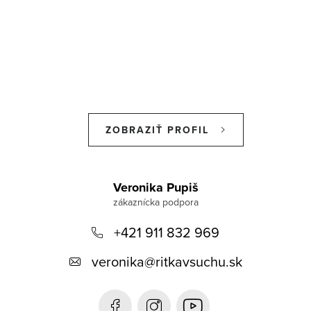
ZOBRAZIŤ PROFIL
Z
á
Veronika Pupiš
p
+421 911 832 969
ä
t
veronika
@
ritkavsuchu.sk
i
e