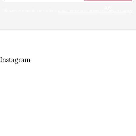
SA
Vložením e-mailu súhlasíte s
podmienkami ochrany osobných údajov
Instagram