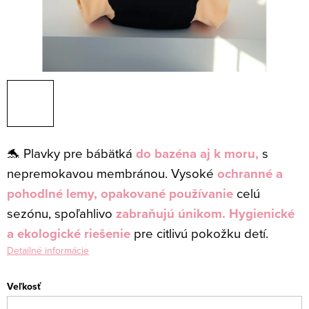
🐬 Plavky pre bábätká
do bazéna aj k moru,
s
nepremokavou membránou.
Vysoké
ochranné a
pohodlné lemy,
opakované používanie
celú
sezónu, spoľahlivo
zabraňujú únikom. H
ygienické
a ekologické riešenie
pre citlivú pokožku detí.
Detailné informácie
Veľkosť