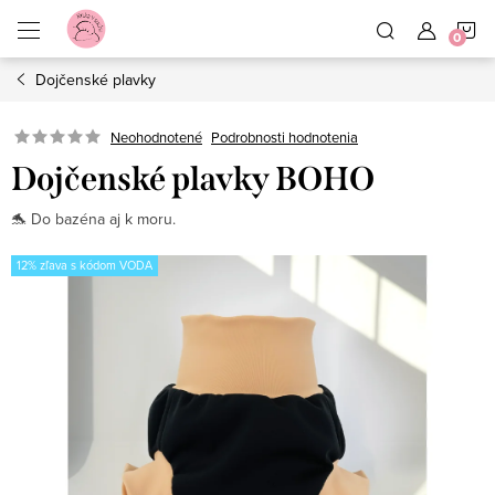
Prejsť
N
na
obsah
Dojčenské plavky
K
Neohodnotené
Podrobnosti hodnotenia
Dojčenské plavky BOHO
🐬 Do bazéna aj k moru.
12% zľava s kódom VODA