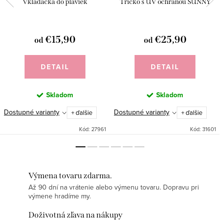
Vkladačka do plaviek
Tričko s UV ochranou SUNNY
€15,90
€25,90
od
od
DETAIL
DETAIL
Skladom
Skladom
Dostupné varianty
Dostupné varianty
+ ďalšie
+ ďalšie
Kód:
27961
Kód:
31601
Výmena tovaru zdarma.
Až 90 dní na vrátenie alebo výmenu tovaru. Dopravu pri
výmene hradíme my.
Doživotná zľava na nákupy