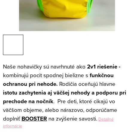
Naše nohavičky sú navrhnuté ako
2v1 riešenie -
kombinujú pocit spodnej bielizne s
funkčnou
ochranou pri nehode.
Rodičia oceňujú hlavne
istotu
zachytenia aj väčšej nehody a podporu pri
prechode na nočník
.
Pre deti, ktoré cikajú vo
väčšom objeme, alebo nárazovo, odporúčame
doplniť
BOOSTER
na zvýšenie savosti.
Detailné
informácie