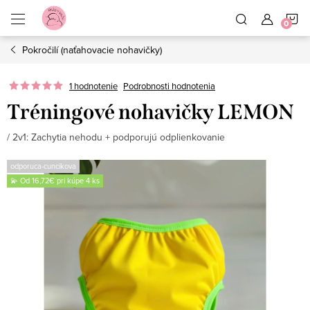
Prejsť
N
na
obsah
Pokročilí (naťahovacie nohavičky)
K
1 hodnotenie
Podrobnosti hodnotenia
Tréningové nohavičky LEMON
/ 2v1: Zachytia nehodu + podporujú odplienkovanie
odporuca-cuncikova
💫 Od 16,72€ pri kúpe 4 ks