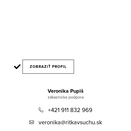
ZOBRAZIŤ PROFIL
Z
á
Veronika Pupiš
p
+421 911 832 969
ä
t
veronika
@
ritkavsuchu.sk
i