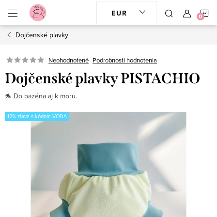
Prejsť
N
EUR
na
obsah
Dojčenské plavky
K
Neohodnotené
Podrobnosti hodnotenia
Dojčenské plavky PISTACHIO
🐬 Do bazéna aj k moru.
12% zľava s kódom VODA