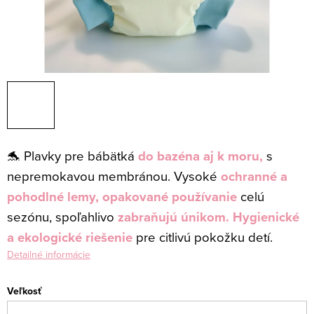
🐬 Plavky pre bábätká
do bazéna aj k moru,
s
nepremokavou membránou.
Vysoké
ochranné a
pohodlné lemy,
opakované používanie
celú
sezónu, spoľahlivo
zabraňujú únikom. H
ygienické
a ekologické riešenie
pre citlivú pokožku detí.
Detailné informácie
Veľkosť