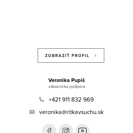
ZOBRAZIŤ PROFIL
Z
á
Veronika Pupiš
p
+421 911 832 969
ä
t
veronika
@
ritkavsuchu.sk
i
e