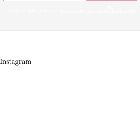
SA
Vložením e-mailu súhlasíte s
podmienkami ochrany osobných údajov
Instagram