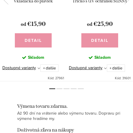
Vkladačka do plaviek
Tričko s UV ochranou SUNNY
€15,90
€25,90
od
od
DETAIL
DETAIL
Skladom
Skladom
Dostupné varianty
Dostupné varianty
+ ďalšie
+ ďalšie
Kód:
27961
Kód:
31601
Výmena tovaru zdarma.
Až 90 dní na vrátenie alebo výmenu tovaru. Dopravu pri
výmene hradíme my.
Doživotná zľava na nákupy