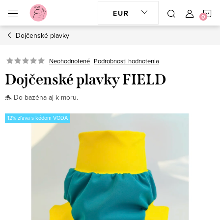
Prejsť
N
EUR
na
obsah
Dojčenské plavky
K
Neohodnotené
Podrobnosti hodnotenia
Dojčenské plavky FIELD
🐬 Do bazéna aj k moru.
12% zľava s kódom VODA