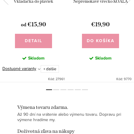
Vkladačka do plaviek
Nepremokavé vrecko KOALA
€15,90
€19,90
od
DETAIL
DO KOŠÍKA
Skladom
Skladom
Dostupné varianty
+ ďalšie
Kód:
27961
Kód:
9770
Výmena tovaru zdarma.
Až 90 dní na vrátenie alebo výmenu tovaru. Dopravu pri
výmene hradíme my.
Doživotná zľava na nákupy