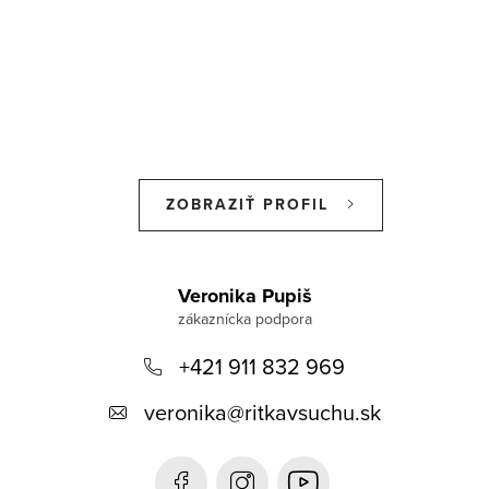
ZOBRAZIŤ PROFIL
Z
á
Veronika Pupiš
p
+421 911 832 969
ä
t
veronika
@
ritkavsuchu.sk
i
e