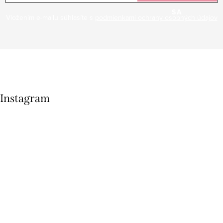
SA
Vložením e-mailu súhlasíte s
podmienkami ochrany osobných údajov
Instagram