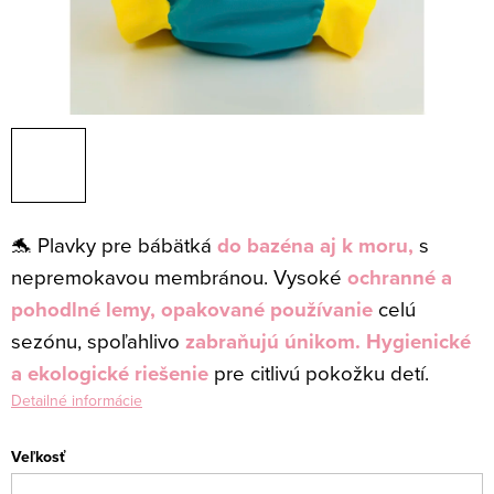
🐬 Plavky pre bábätká
do bazéna aj k moru,
s
nepremokavou membránou.
V
ysoké
ochranné a
pohodlné lemy,
opakované používanie
celú
sezónu, spoľahlivo
zabraňujú únikom. H
ygienické
a ekologické riešenie
pre citlivú pokožku detí.
Detailné informácie
Veľkosť